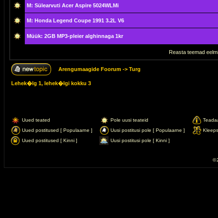
M: Sülearvuti Acer Aspire 5024WLMi
M: Honda Legend Coupe 1991 3.2L V6
Müük: 2GB MP3-pleier alghinnaga 1kr
Reasta teemad eelmi
Arengumaagide Foorum
->
Turg
Lehek�lg
1
, lehek�lgi kokku
3
Uued teated
Pole uusi teateid
Teada
Uued postitused [ Populaarne ]
Uusi postitusi pole [ Populaarne ]
Kleep
Uued postitused [ Kinni ]
Uusi postitusi pole [ Kinni ]
© 