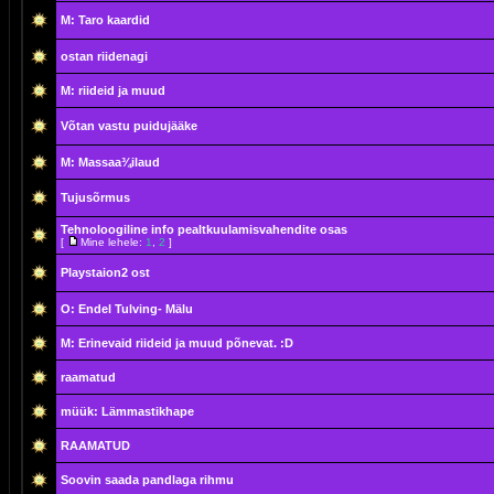
M: Taro kaardid
ostan riidenagi
M: riideid ja muud
Võtan vastu puidujääke
M: Massaa¾ilaud
Tujusõrmus
Tehnoloogiline info pealtkuulamisvahendite osas
[
Mine lehele:
1
,
2
]
Playstaion2 ost
O: Endel Tulving- Mälu
M: Erinevaid riideid ja muud põnevat. :D
raamatud
müük: Lämmastikhape
RAAMATUD
Soovin saada pandlaga rihmu