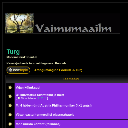
Turg
Moderaatorid: Puudub
Kasutajad seda foorumit lugemas: Puudub
Arengumaagide Foorum
->
Turg
Teemasid
Vajan külmkappi
O: kuivatatud ravimtaimi ja mett
[
Mine lehele:
1
,
2
,
3
]
M: 4 hõbemünti Austria Philharmoniker (4x1 untsi)
Võtan vastu hermeetilisi plastmahuteid
tahe üürida korterit (tallinnas)