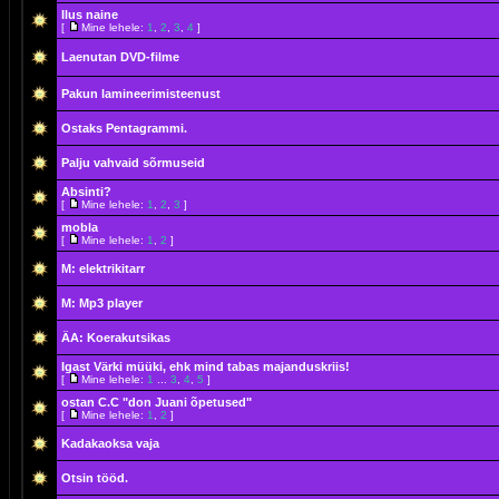
Ilus naine
[
Mine lehele:
1
,
2
,
3
,
4
]
Laenutan DVD-filme
Pakun lamineerimisteenust
Ostaks Pentagrammi.
Palju vahvaid sõrmuseid
Absinti?
[
Mine lehele:
1
,
2
,
3
]
mobla
[
Mine lehele:
1
,
2
]
M: elektrikitarr
M: Mp3 player
ÄA: Koerakutsikas
Igast Värki müüki, ehk mind tabas majanduskriis!
[
Mine lehele:
1
...
3
,
4
,
5
]
ostan C.C "don Juani õpetused"
[
Mine lehele:
1
,
2
]
Kadakaoksa vaja
Otsin tööd.