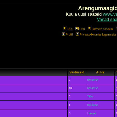
Arengumaagi
Kuula uusi saateid
www.val
Vanad saa
KKK
Otsi
Liikmete nimekiri
Profiil
Privaats�numite lugemiseks l
Vastuseid
Autor
2
hall kass
hall kass
40
0
Teilo
hall kass
4
0
Hazgal