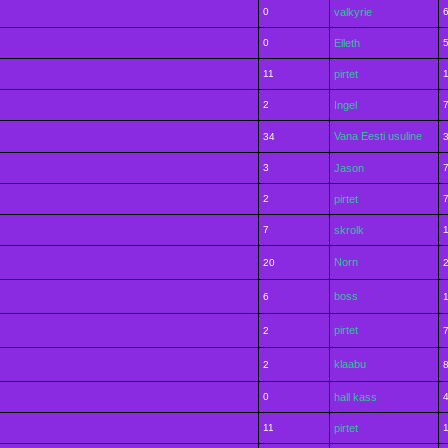
0
valkyrie
0
Elleth
11
pirtet
2
Ingel
Vana Eesti usuline
34
3
Jason
2
pirtet
7
skrolk
Norn
20
boss
6
pirtet
2
klaabu
2
0
hall kass
11
pirtet