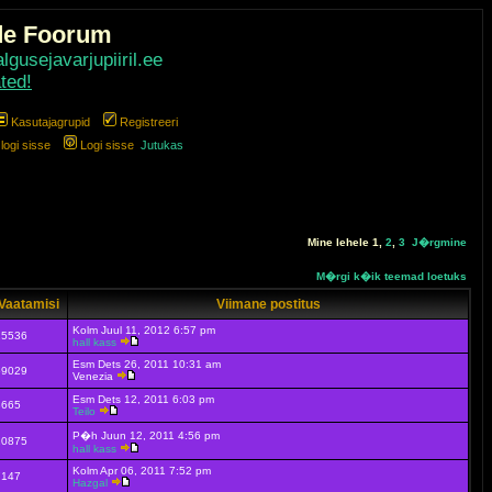
de Foorum
gusejavarjupiiril.ee
ted!
Kasutajagrupid
Registreeri
ogi sisse
Logi sisse
Jutukas
Mine lehele
1
,
2
,
3
J�rgmine
M�rgi k�ik teemad loetuks
Vaatamisi
Viimane postitus
Kolm Juul 11, 2012 6:57 pm
15536
hall kass
Esm Dets 26, 2011 10:31 am
59029
Venezia
Esm Dets 12, 2011 6:03 pm
8665
Teilo
P�h Juun 12, 2011 4:56 pm
10875
hall kass
Kolm Apr 06, 2011 7:52 pm
7147
Hazgal