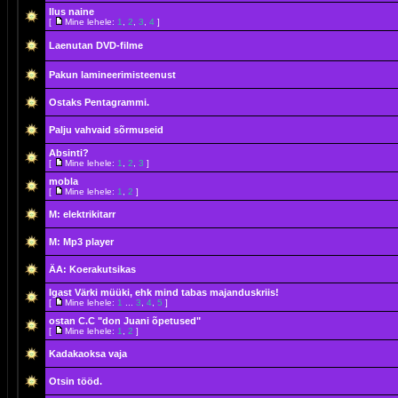
Ilus naine
[
Mine lehele:
1
,
2
,
3
,
4
]
Laenutan DVD-filme
Pakun lamineerimisteenust
Ostaks Pentagrammi.
Palju vahvaid sõrmuseid
Absinti?
[
Mine lehele:
1
,
2
,
3
]
mobla
[
Mine lehele:
1
,
2
]
M: elektrikitarr
M: Mp3 player
ÄA: Koerakutsikas
Igast Värki müüki, ehk mind tabas majanduskriis!
[
Mine lehele:
1
...
3
,
4
,
5
]
ostan C.C "don Juani õpetused"
[
Mine lehele:
1
,
2
]
Kadakaoksa vaja
Otsin tööd.