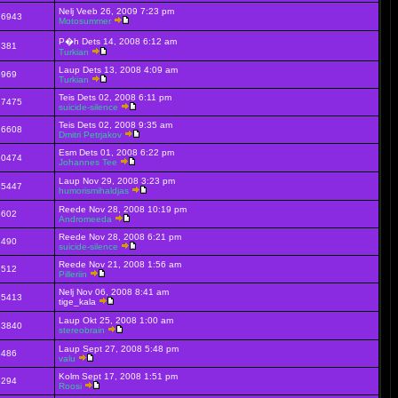
Nelj Veeb 26, 2009 7:23 pm
76943
Motosummer
P�h Dets 14, 2008 6:12 am
6381
Turkian
Laup Dets 13, 2008 4:09 am
6969
Turkian
Teis Dets 02, 2008 6:11 pm
27475
suicide-silence
Teis Dets 02, 2008 9:35 am
16608
Dmitri Petrjakov
Esm Dets 01, 2008 6:22 pm
60474
Johannes Tee
Laup Nov 29, 2008 3:23 pm
35447
humorismihaldjas
Reede Nov 28, 2008 10:19 pm
8602
Andromeeda
Reede Nov 28, 2008 6:21 pm
7490
suicide-silence
Reede Nov 21, 2008 1:56 am
6512
Pilleriin
Nelj Nov 06, 2008 8:41 am
85413
tige_kala
Laup Okt 25, 2008 1:00 am
33840
stereobrain
Laup Sept 27, 2008 5:48 pm
8486
valu
Kolm Sept 17, 2008 1:51 pm
5294
Roosi