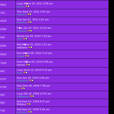
Laup M�rts 19, 2011 3:59 pm
15863
Sinner
Teis Veeb 01, 2011 4:54 am
6723
Faxaros
Esm Jan 31, 2011 3:01 pm
24429
kaheksa
P�h Jan 23, 2011 10:34 am
12060
hall kass
Reede Apr 09, 2010 7:32 pm
8566
Teilo
Nelj M�rts 25, 2010 1:31 am
11829
radiaator
Esm M�rts 08, 2010 3:12 pm
45042
nosalt
Kolm M�rts 03, 2010 6:56 pm
17428
toorum
Laup Veeb 13, 2010 6:12 pm
6462
boss
Esm Jan 18, 2010 3:46 pm
12737
Amaranth
Esm Dets 28, 2009 7:39 pm
14746
ilm
Laup Okt 10, 2009 12:52 am
9291
haldjanool
Nelj Sept 24, 2009 8:37 pm
8094
Rubiina
Nelj Sept 24, 2009 5:46 am
7758
hall kass