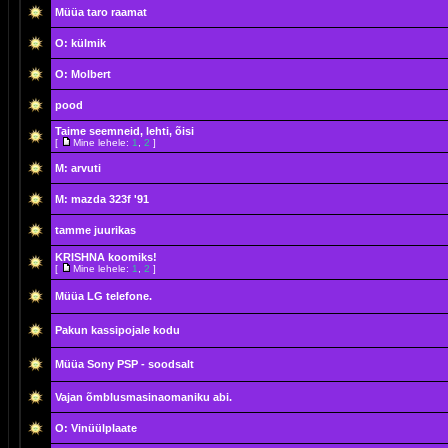
Müüa taro raamat
O: külmik
O: Molbert
pood
Taime seemneid, lehti, õisi
[
Mine lehele:
1
,
2
]
M: arvuti
M: mazda 323f '91
tamme juurikas
KRISHNA koomiks!
[
Mine lehele:
1
,
2
]
Müüa LG telefone.
Pakun kassipojale kodu
Müüa Sony PSP - soodsalt
Vajan õmblusmasinaomaniku abi.
O: Vinüülplaate