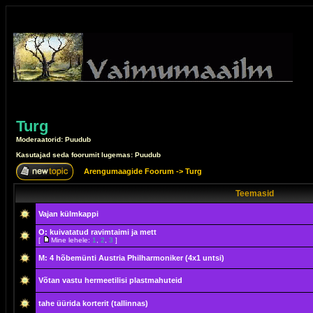
Turg
Moderaatorid: Puudub
Kasutajad seda foorumit lugemas: Puudub
Arengumaagide Foorum
->
Turg
Teemasid
Vajan külmkappi
O: kuivatatud ravimtaimi ja mett
[
Mine lehele:
1
,
2
,
3
]
M: 4 hõbemünti Austria Philharmoniker (4x1 untsi)
Võtan vastu hermeetilisi plastmahuteid
tahe üürida korterit (tallinnas)