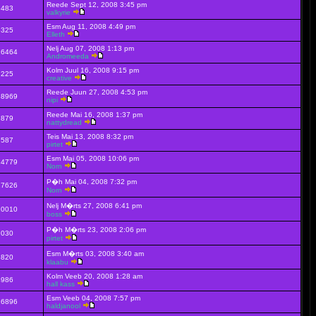
Reede Sept 12, 2008 3:45 pm
6483
valkyrie
Esm Aug 11, 2008 4:49 pm
5325
Elleth
Nelj Aug 07, 2008 1:13 pm
16464
Andromeeda
Kolm Juul 16, 2008 9:15 pm
7225
creative
Reede Juun 27, 2008 4:53 pm
38969
nipi
Reede Mai 16, 2008 1:37 pm
7879
nattydread
Teis Mai 13, 2008 8:32 pm
7587
pirtet
Esm Mai 05, 2008 10:06 pm
14779
Norn
P�h Mai 04, 2008 7:32 pm
27626
Norn
Nelj M�rts 27, 2008 6:41 pm
10010
boss
P�h M�rts 23, 2008 2:06 pm
7030
pirtet
Esm M�rts 03, 2008 3:40 am
8820
klaabu
Kolm Veeb 20, 2008 1:28 am
4986
hall kass
Esm Veeb 04, 2008 7:57 pm
16896
haldjanool