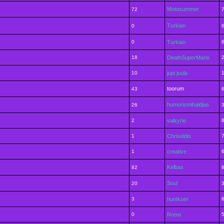
Motosummer
72
Turkian
0
0
Turkian
18
DeathSuperMario
10
jupi juula
toorum
43
humorismihaldjas
26
2
valkyrie
1
Chriseldis
1
creative
Kelbas
82
Soul
20
3
huntkoer
0
Roosi