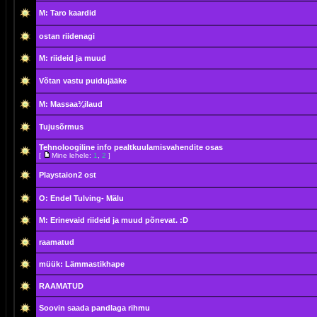
M: Taro kaardid
ostan riidenagi
M: riideid ja muud
Võtan vastu puidujääke
M: Massaa¾ilaud
Tujusõrmus
Tehnoloogiline info pealtkuulamisvahendite osas
[
Mine lehele:
1
,
2
]
Playstaion2 ost
O: Endel Tulving- Mälu
M: Erinevaid riideid ja muud põnevat. :D
raamatud
müük: Lämmastikhape
RAAMATUD
Soovin saada pandlaga rihmu