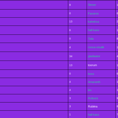
Sinner
8
0
Faxaros
13
kaheksa
hall kass
6
0
Teilo
roosa-sisalik
4
gladiaator
34
toorum
13
0
boss
4
Amaranth
4
ilm
3
Roltsick
3
Rubiina
1
hall kass