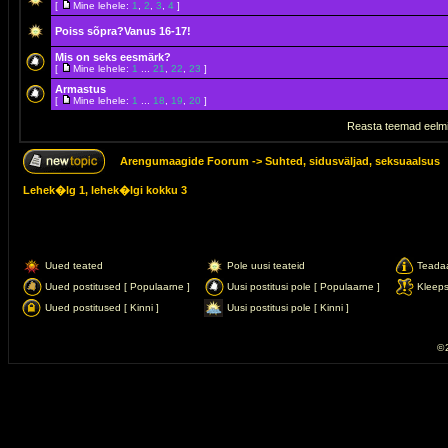
[
Mine lehele:
1
,
2
,
3
,
4
]
Poiss sõpra?Vanus 16-17!
Mis on seks eesmärk?
[
Mine lehele:
1
...
21
,
22
,
23
]
Armastus
[
Mine lehele:
1
...
18
,
19
,
20
]
Reasta teemad eelmi
Arengumaagide Foorum
->
Suhted, sidusväljad, seksuaalsus
Lehek�lg
1
, lehek�lgi kokku
3
Uued teated
Pole uusi teateid
Teada
Uued postitused [ Populaarne ]
Uusi postitusi pole [ Populaarne ]
Kleep
Uued postitused [ Kinni ]
Uusi postitusi pole [ Kinni ]
© 