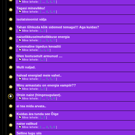
[
Mine lehele:
1
...
3
,
4
,
5
]
Tagasi minevikku!
[
Mine lehele:
1
...
4
,
5
,
6
]
isolatsioonist välja
Tahan lõhkuda kõik sidemed temaga!!! Aga kuidas?
[
Mine lehele:
1
,
2
]
naiselikkuse/mehelikkuse energia
[
Mine lehele:
1
...
5
,
6
,
7
]
Kummaline tigedus kevaditi
[
Mine lehele:
1
,
2
,
3
]
Olen lootusetult armunud ....
[
Mine lehele:
1
,
2
]
Mulli naljad.
halvad energiad meie vahel..
[
Mine lehele:
1
...
5
,
6
,
7
]
Minu armastatu on energia vampiir??
[
Mine lehele:
1
,
2
]
Otsin naist (hingesugulast).
[
Mine lehele:
1
...
7
,
8
,
9
]
ei tea mida arvata..
Kuidas ära tunda see Õige
[
Mine lehele:
1
,
2
]
naise valikud
[
Mine lehele:
1
...
4
,
5
,
6
]
Selline lugu siis