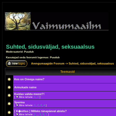
Suhted, sidusväljad, seksuaalsus
Moderaatorid: Puudub
Kasutajad seda foorumit lugemas: Puudub
Arengumaagide Foorum
->
Suhted, sidusväljad, seksuaalsus
Teemasid
Kes on Omega naine?
Armukade naine
Kuidas valida meest?!
[
Mine lehele:
1
,
2
]
Sperma
[
Mine lehele:
1
,
2
,
3
,
4
]
[ K�sitlus ]
Milleks tänapäeval abielu?
[
Mine lehele:
1
...
5
,
6
,
7
]