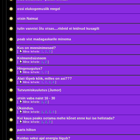
ossi elukogemuslik reegel
otsin Naimat
tulin vannist õlu otsas....riideid ei leidnud kusagilt
peab vist madagaskarile minema
Kus on meesinimesed?
[
Mine lehele:
1
,
2
,
3
]
Kolmendsüsteem
[
Mine lehele:
1
,
2
]
Hingesugulus?
[
Mine lehele:
1
,
2
]
Alati lõpeb kõik, milles on asi???
[
Mine lehele:
1
,
2
,
3
,
4
]
Tutvumiskuulutus (Jumor)
otsin vaba naist 16 - 30
[
Mine lehele:
1
,
2
]
Üksindus.
[
Mine lehele:
1
,
2
,
3
,
4
]
Kui kaua peaks ootama mehe kõnet enne kui ise helistada?
[
Mine lehele:
1
,
2
,
3
]
paris hilton
Kuidas seksi ajal energia liigub?