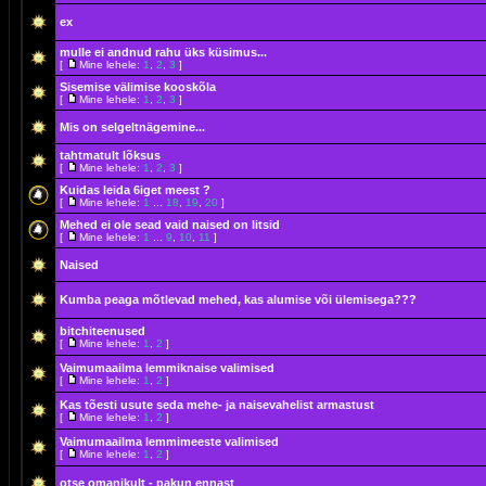
ex
mulle ei andnud rahu üks küsimus...
[
Mine lehele:
1
,
2
,
3
]
Sisemise välimise kooskõla
[
Mine lehele:
1
,
2
,
3
]
Mis on selgeltnägemine...
tahtmatult lõksus
[
Mine lehele:
1
,
2
,
3
]
Kuidas leida 6iget meest ?
[
Mine lehele:
1
...
18
,
19
,
20
]
Mehed ei ole sead vaid naised on litsid
[
Mine lehele:
1
...
9
,
10
,
11
]
Naised
Kumba peaga mõtlevad mehed, kas alumise või ülemisega???
bitchiteenused
[
Mine lehele:
1
,
2
]
Vaimumaailma lemmiknaise valimised
[
Mine lehele:
1
,
2
]
Kas tõesti usute seda mehe- ja naisevahelist armastust
[
Mine lehele:
1
,
2
]
Vaimumaailma lemmimeeste valimised
[
Mine lehele:
1
,
2
]
otse omanikult - pakun ennast