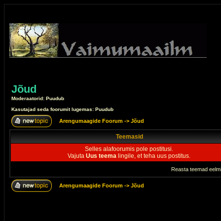
Jõud
Moderaatorid: Puudub
Kasutajad seda foorumit lugemas: Puudub
Arengumaagide Foorum
->
Jõud
Teemasid
Selles alafoorumis pole postitusi.
Vajuta
Uus teema
lingile, et teha uus postitus.
Reasta teemad eelmi
Arengumaagide Foorum
->
Jõud