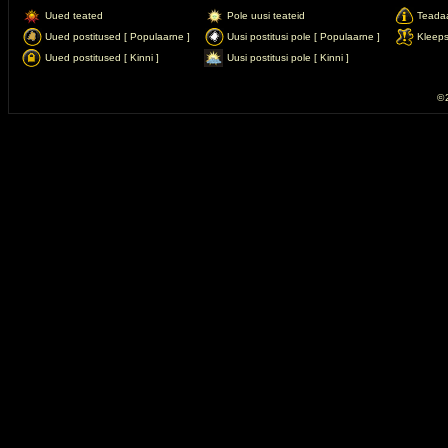
Uued teated
Pole uusi teateid
Teada
Uued postitused [ Populaarne ]
Uusi postitusi pole [ Populaarne ]
Kleep
Uued postitused [ Kinni ]
Uusi postitusi pole [ Kinni ]
© 