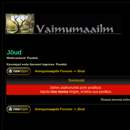
Jõud
Moderaatorid: Puudub
Kasutajad seda foorumit lugemas: Puudub
Arengumaagide Foorum
->
Jõud
Teemasid
Selles alafoorumis pole postitusi.
Vajuta
Uus teema
lingile, et teha uus postitus.
Reasta teemad eelmi
Arengumaagide Foorum
->
Jõud