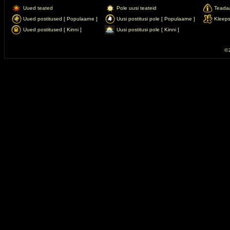
Uued teated
Pole uusi teateid
Teada
Uued postitused [ Populaarne ]
Uusi postitusi pole [ Populaarne ]
Kleep
Uued postitused [ Kinni ]
Uusi postitusi pole [ Kinni ]
© 