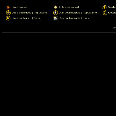
Uued teated
Pole uusi teateid
Teada
Uued postitused [ Populaarne ]
Uusi postitusi pole [ Populaarne ]
Kleep
Uued postitused [ Kinni ]
Uusi postitusi pole [ Kinni ]
© 