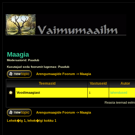
Maagia
Moderaatorid: Puudub
Kasutajad seda foorumit lugemas: Puudub
Arengumaagide Foorum
->
Maagia
Teemasid
Vastuseid
Autor
Voodimaagiast
lahendused
1
Reasta teemad eelmi
Arengumaagide Foorum
->
Maagia
Lehek�lg
1
, lehek�lgi kokku
1