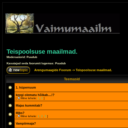
Teispoolsuse maailmad.
Moderaatorid: Puudub
Kasutajad seda foorumit lugemas: Puudub
Arengumaagide Foorum
->
Teispoolsuse maailmad.
Teemasid
1. hüperruum
keegi olematu hõikab....!?
[
Mine lehele:
1
,
2
]
Majas kummitab?
Miks?
[
Mine lehele:
1
,
2
,
3
]
Vampiirmaja?