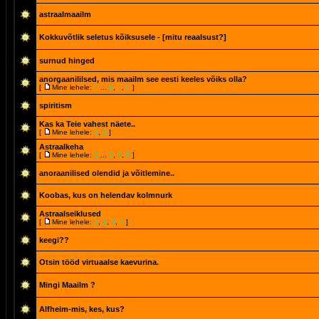
astraalmaailm
Kokkuvõtlik seletus kõiksusele - [mitu reaalsust?]
surnud hinged
anorgaanililsed, mis maailm see eesti keeles võiks olla?
[
Mine lehele:
1
...
4
,
5
,
6
]
spiritism
Kas ka Teie vahest näete..
[
Mine lehele:
1
,
2
]
Astraalkeha
[
Mine lehele:
1
...
3
,
4
,
5
]
anoraanilised olendid ja võitlemine..
Koobas, kus on helendav kolmnurk
Astraalseiklused
[
Mine lehele:
1
,
2
,
3
,
4
]
keegi??
Otsin tööd virtuaalse kaevurina.
Mingi Maailm ?
Alfheim-mis, kes, kus?