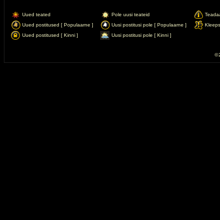
Uued teated
Pole uusi teateid
Teada
Uued postitused [ Populaarne ]
Uusi postitusi pole [ Populaarne ]
Kleep
Uued postitused [ Kinni ]
Uusi postitusi pole [ Kinni ]
© 