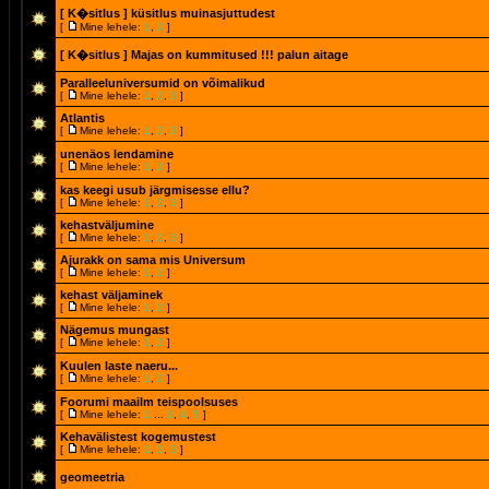
[ K�sitlus ]
küsitlus muinasjuttudest
[
Mine lehele:
1
,
2
]
[ K�sitlus ]
Majas on kummitused !!! palun aitage
Paralleeluniversumid on võimalikud
[
Mine lehele:
1
,
2
,
3
]
Atlantis
[
Mine lehele:
1
,
2
,
3
]
unenäos lendamine
[
Mine lehele:
1
,
2
]
kas keegi usub järgmisesse ellu?
[
Mine lehele:
1
,
2
,
3
]
kehastväljumine
[
Mine lehele:
1
,
2
,
3
]
Ajurakk on sama mis Universum
[
Mine lehele:
1
,
2
]
kehast väljaminek
[
Mine lehele:
1
,
2
]
Nägemus mungast
[
Mine lehele:
1
,
2
]
Kuulen laste naeru...
[
Mine lehele:
1
,
2
]
Foorumi maailm teispoolsuses
[
Mine lehele:
1
...
3
,
4
,
5
]
Kehavälistest kogemustest
[
Mine lehele:
1
,
2
,
3
]
geomeetria