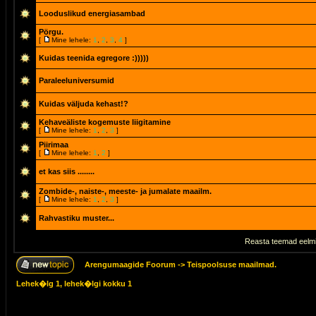
Looduslikud energiasambad
Pörgu.
[
Mine lehele:
1
,
2
,
3
,
4
]
Kuidas teenida egregore :)))))
Paraleeluniversumid
Kuidas väljuda kehast!?
Kehaveäliste kogemuste liigitamine
[
Mine lehele:
1
,
2
,
3
]
Piirimaa
[
Mine lehele:
1
,
2
]
et kas siis ........
Zombide-, naiste-, meeste- ja jumalate maailm.
[
Mine lehele:
1
,
2
,
3
]
Rahvastiku muster...
Reasta teemad eelmi
Arengumaagide Foorum
->
Teispoolsuse maailmad.
Lehek�lg
1
, lehek�lgi kokku
1