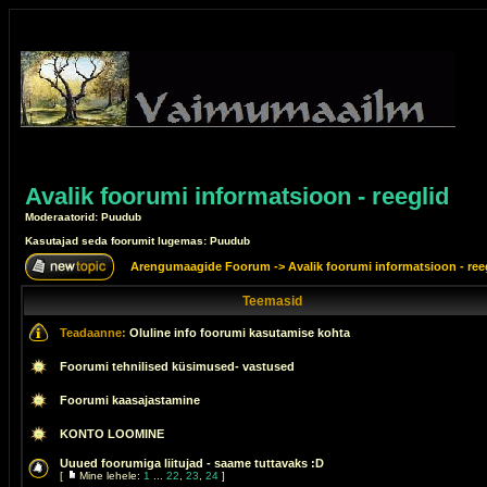
Avalik foorumi informatsioon - reeglid
Moderaatorid: Puudub
Kasutajad seda foorumit lugemas: Puudub
Arengumaagide Foorum
->
Avalik foorumi informatsioon - ree
Teemasid
Teadaanne:
Oluline info foorumi kasutamise kohta
Foorumi tehnilised küsimused- vastused
Foorumi kaasajastamine
KONTO LOOMINE
Uuued foorumiga liitujad - saame tuttavaks :D
[
Mine lehele:
1
...
22
,
23
,
24
]