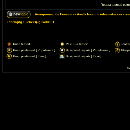
Reasta teemad eelmi
Arengumaagide Foorum
->
Avalik foorumi informatsioon - ree
Lehek�lg
1
, lehek�lgi kokku
1
Uued teated
Pole uusi teateid
Teada
Uued postitused [ Populaarne ]
Uusi postitusi pole [ Populaarne ]
Kleep
Uued postitused [ Kinni ]
Uusi postitusi pole [ Kinni ]
© 