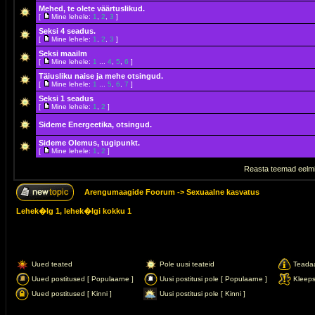
Mehed, te olete väärtuslikud.
[
Mine lehele:
1
,
2
,
3
]
Seksi 4 seadus.
[
Mine lehele:
1
,
2
,
3
]
Seksi maailm
[
Mine lehele:
1
...
4
,
5
,
6
]
Täiusliku naise ja mehe otsingud.
[
Mine lehele:
1
...
5
,
6
,
7
]
Seksi 1 seadus
[
Mine lehele:
1
,
2
]
Sideme Energeetika, otsingud.
Sideme Olemus, tugipunkt.
[
Mine lehele:
1
,
2
]
Reasta teemad eelmi
Arengumaagide Foorum
->
Sexuaalne kasvatus
Lehek�lg
1
, lehek�lgi kokku
1
Uued teated
Pole uusi teateid
Teada
Uued postitused [ Populaarne ]
Uusi postitusi pole [ Populaarne ]
Kleep
Uued postitused [ Kinni ]
Uusi postitusi pole [ Kinni ]