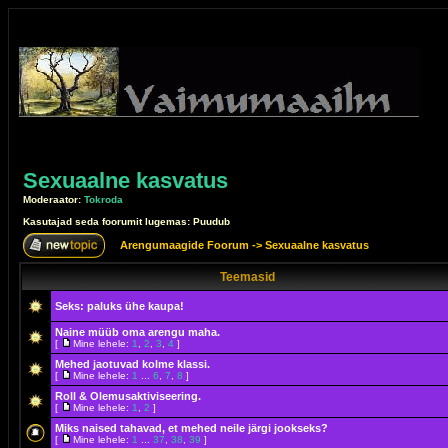
Sexuaalne kasvatus
Moderaator:
Tokroda
Kasutajad seda foorumit lugemas: Puudub
Arengumaagide Foorum
->
Sexuaalne kasvatus
Teemasid
Seks: paluks ühe kaupa!
Naine müüb oma arengu maha.
[
Mine lehele:
1
,
2
,
3
,
4
]
Mehed jaotuvad kolme klassi.
[
Mine lehele:
1
...
6
,
7
,
8
]
Roll & Olemusaktiviseering.
[
Mine lehele:
1
,
2
]
Miks naised tahavad, et mehed neile järgi jookseks?
[
Mine lehele:
1
...
37
,
38
,
39
]