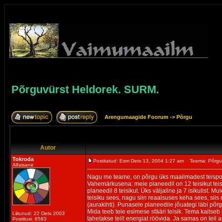
Põrguvürst Heldorek. SURM.
Arengumaagide Foorum
->
Põrgu
Autor
Tokroda
Postitatud: Esm Dets 13, 2004 1:27 am
Teema: Põrgu
Alfaisane
Nagu me teame, on põrgu üks maailmadest teispoo
Vahemärkusena: meie planeedil on 12 teisikut tei
planeedil 8 teisikut. Üks väljaline ja 7 isikulist. M
teisiku sees, nagu siin reaalsuses keha sees, siis 
(aurakihti). Punasele planeedile jõuategi läbi põrgu
Mida teeb teie esimese sfääri teisik. Tema kaitseb r
Liitunud: 22 Dets 2003
tahetakse teilt energiat röövida. Ja samas on teil
Postitusi: 8583