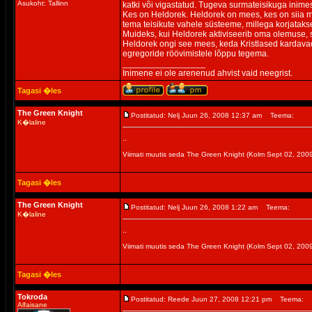
Asukoht: Tallinn
katki või vigastatud. Tugeva surmateisikuga inime
Kes on Heldorek. Heldorek on mees, kes on siia m
tema teisikute vahele süsteeme, millega korjatakse
Muideks, kui Heldorek aktiviseerib oma olemuse, 
Heldorek ongi see mees, keda Kristlased kardavad
egregoride röövimistele lõppu tegema.
_________________
Inimene ei ole arenenud ahvist vaid neegrist.
Tagasi �les
The Green Knight
Postitatud: Nelj Juun 26, 2008 12:37 am
Teema:
K�laline
..
Viimati muutis seda The Green Knight (Kolm Sept 02, 20
Tagasi �les
The Green Knight
Postitatud: Nelj Juun 26, 2008 1:22 am
Teema:
K�laline
..
Viimati muutis seda The Green Knight (Kolm Sept 02, 20
Tagasi �les
Tokroda
Postitatud: Reede Juun 27, 2008 12:21 pm
Teema:
Alfaisane