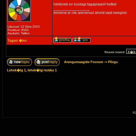
heldorek on kuidagi tagaplaanil hetkel
_________________
Inimene ei ole arenenud ahvist vaid neegrist.
Liitunud: 22 Dets 2003
Postitusi: 8583
Asukoht: Tallinn
Tagasi �les
Reasta teated:
Arengumaagide Foorum
->
Põrgu
Lehek�lg
1
, lehek�lgi kokku
1
© 