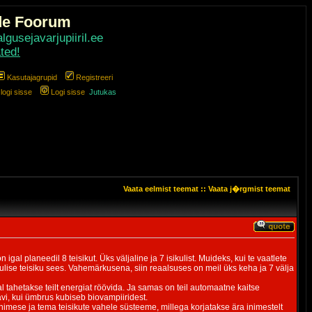
de Foorum
gusejavarjupiiril.ee
ted!
Kasutajagrupid
Registreeri
ogi sisse
Logi sisse
Jutukas
Vaata eelmist teemat
::
Vaata j�rgmist teemat
l planeedil 8 teisikut. Üks väljaline ja 7 isikulist. Muideks, kui te vaatlete
ikulise teisiku sees. Vahemärkusena, siin reaalsuses on meil üks keha ja 7 välja
al tahetakse teilt energiat röövida. Ja samas on teil automaatne kaitse
vi, kui ümbrus kubiseb biovampiiridest.
imese ja tema teisikute vahele süsteeme, millega korjatakse ära inimestelt