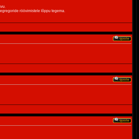
svu.
 egregoride röövimistele lõppu tegema.