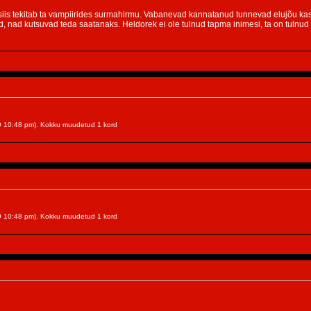
siis tekitab ta vampiirides surmahirmu. Vabanevad kannatanud tunnevad elujõu ka
, nad kutsuvad teda saatanaks. Heldorek ei ole tulnud tapma inimesi, ta on tulnud
09 10:48 pm). Kokku muudetud 1 kord
09 10:48 pm). Kokku muudetud 1 kord