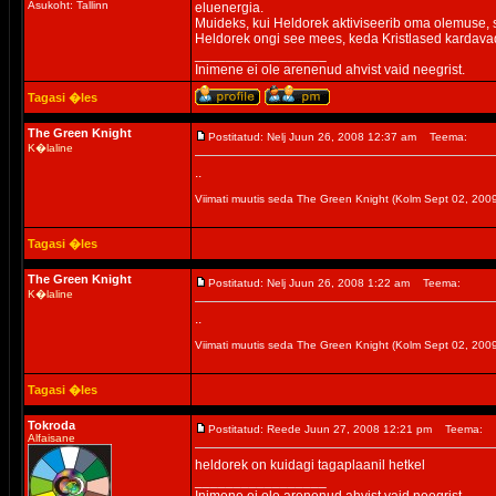
Asukoht: Tallinn
eluenergia.
Muideks, kui Heldorek aktiviseerib oma olemuse, 
Heldorek ongi see mees, keda Kristlased kardavad
_________________
Inimene ei ole arenenud ahvist vaid neegrist.
Tagasi �les
The Green Knight
Postitatud: Nelj Juun 26, 2008 12:37 am
Teema:
K�laline
..
Viimati muutis seda The Green Knight (Kolm Sept 02, 20
Tagasi �les
The Green Knight
Postitatud: Nelj Juun 26, 2008 1:22 am
Teema:
K�laline
..
Viimati muutis seda The Green Knight (Kolm Sept 02, 20
Tagasi �les
Tokroda
Postitatud: Reede Juun 27, 2008 12:21 pm
Teema:
Alfaisane
heldorek on kuidagi tagaplaanil hetkel
_________________