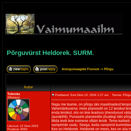
Põrguvürst Heldorek. SURM.
Arengumaagide Foorum
->
Põrgu
Autor
Tokroda
Postitatud: Esm Dets 13, 2004 1:27 am
Teema: Põrgu
Alfaisane
Nagu me teame, on põrgu üks maailmadest teispoo
Vahemärkusena: meie planeedil on 12 teisikut teisp
enda teisikut, siis on teie teadvus ühendunud välja
(aurakihti). Punasele planeedile jõuategi läbi põrgu
Mida teeb teie esimese sfääri teisik. Tema kaitseb 
vampiiride vastu. Seega, keda vampiirid kummitava
Liitunud: 22 Dets 2003
Kes on Heldorek. Heldorek on mees, kes on siia ma
Postitusi: 8583