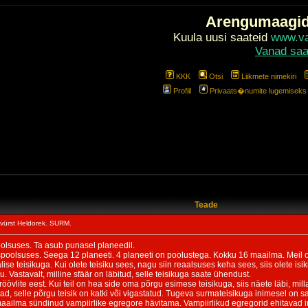
Arengumaagi
Kuula uusi saateid
www.val
Vanad saa
KKK
Otsi
Liikmete nimekiri
Profiil
Privaats�numite lugemiseks l
Teade
vürst Heldorek. SURM.
lsuses. Ta asub punasel planeedil.
oolsuses. Seega 12 planeeti. 4 planeeti on poolustega. Kokku 16 maailma. Meil on iga
lise teisikuga. Kui olete teisiku sees, nagu siin reaalsuses keha sees, siis olete is
. Vastavalt, milline sfäär on läbitud, selle teisikuga saate ühendust.
röövlite eest. Kui teil on hea side oma põrgu esimese teisikuga, siis näete läbi, mill
d, selle põrgu teisik on katki või vigastatud. Tugeva surmateisikuga inimesel on sa
ailma sündinud vampiirlike egregore hävitama. Vampiirlikud egregorid ehitavad in