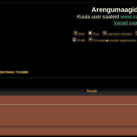
Arengumaagi
Kuula uusi saateid
www.val
Vanad saa
KKK
Otsi
Liikmete nimekiri
Profiil
Privaats�numite lugemiseks l
EESKONNA TUUMIK
Teade