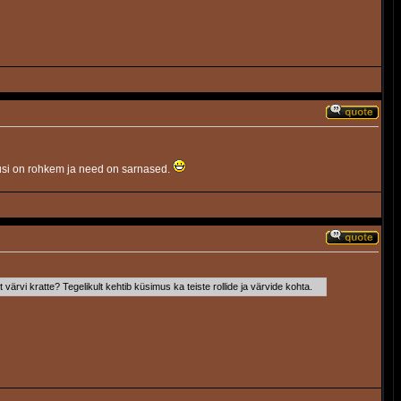
vamusi on rohkem ja need on sarnased.
 värvi kratte? Tegelikult kehtib küsimus ka teiste rollide ja värvide kohta.