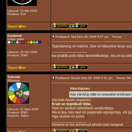
Liitunud: 13 Mai 2004
Postitusi: 810
Tagasi �les
Gerdenel
Postitatud: Nelj Dets 28, 2006 9:57 am
Teema:
Indigo päike.
Taandareng on näiline. See on liikumine teise su
_________________
Liitunud: 25 Okt 2004
Postitusi: 3086
kui praktik pole nõus teoreetikutega, siis on ta u
Tagasi �les
Tokroda
Postitatud: Reede Dets 29, 2006 6:01 pm
Teema: Re: 
Alfaisane
Itika kirjutas:
Kas värvid ja rollid on omavahel nii kõvasti 
ma nats Ajasin segamini.
Kratt on tegelikult hõbe.
Nad on seotud raktobleeri seadustega.
Liitunud: 22 Dets 2003
Ma ei tea, kas nad on paganate egregoriga, või g
Postitusi: 8583
Asukoht: Tallinn
Aga oluline on point.
_________________
Inimene ei ole arenenud ahvist vaid neegrist.