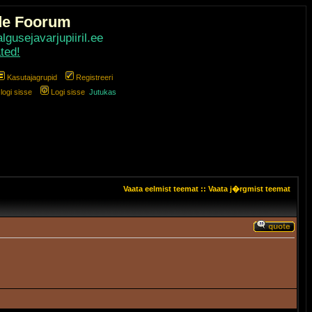
de Foorum
gusejavarjupiiril.ee
ted!
Kasutajagrupid
Registreeri
ogi sisse
Logi sisse
Jutukas
Vaata eelmist teemat
::
Vaata j�rgmist teemat