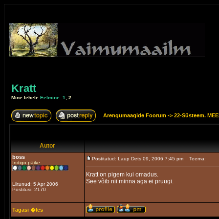
Kratt
Mine lehele
Eelmine
1
,
2
Arengumaagide Foorum
->
22-Süsteem. M
Autor
boss
Postitatud: Laup Dets 09, 2006 7:45 pm
Teema:
Indigo päike.
Kratt on pigem kui omadus.
See võib nii minna aga ei pruugi.
Liitunud: 5 Apr 2006
Postitusi: 2170
Tagasi �les