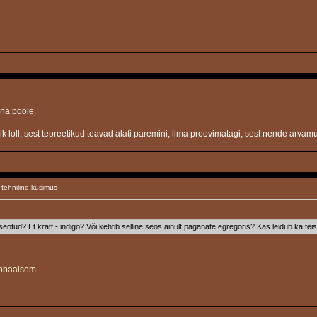
una poole.
sklik loll, sest teoreetikud teavad alati paremini, ilma proovimatagi, sest nende ar
tehniline küsimus
seotud? Et kratt - indigo? Või kehtib selline seos ainult paganate egregoris? Kas leidub ka teist
lobaalsem.