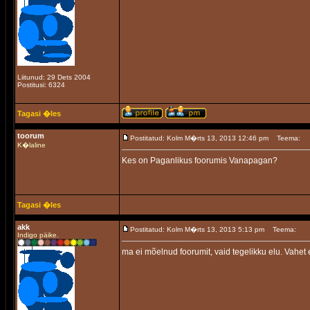
Liitunud: 29 Dets 2004
Postitusi: 6324
Tagasi �les
toorum
Postitatud: Kolm M�rts 13, 2013 12:46 pm
Teema:
K�laline
Kes on Paganlikus foorumis Vanapagan?
Tagasi �les
akk
Postitatud: Kolm M�rts 13, 2013 5:13 pm
Teema:
Indigo päike.
ma ei mõelnud foorumit, vaid tegelikku elu. Vahet e