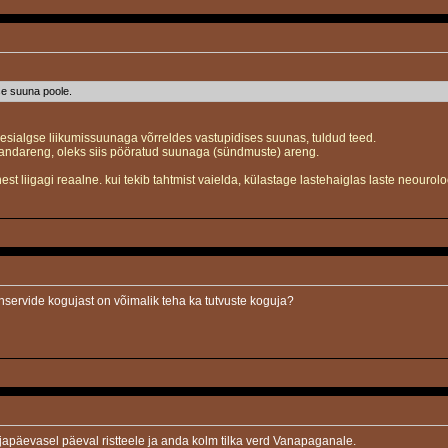
se suuna poole.
algse liikumissuunaga võrreldes vastupidises suunas, tuldud teed.
, taandareng, oleks siis pööratud suunaga (sündmuste) areng.
vahest liigagi reaalne. kui tekib tahtmist vaielda, külastage lastehaiglas laste neo
onservide kogujast on võimalik teha ka tutvuste koguja?
japäevasel päeval ristteele ja anda kolm tilka verd Vanapaganale.