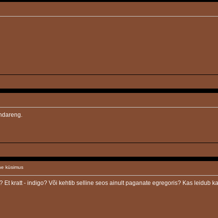
andareng.
ne küsimus
 Et kratt - indigo? Või kehtib selline seos ainult paganate egregoris? Kas leidub ka t