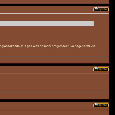
uroloogiaosakonda, kus pea alati on mõni progresseeruva degeneratiivse