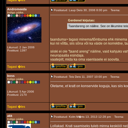
Tagasi �les
Andromeeda
Postitatud: Laup Dets 30, 2006 8:00 pm
Teema:
Indigo päike.
Gerdenel kirjutas:
Taandareng on näiline. See on liikumine tei
taanduma> tagasi minema/tõmbuma ehk minema esi
kui nii võtta, siis sõna või ka väide on korrektne
Liitunud: 2 Jan 2006
Postitusi: 1397
siiski ei ole "taand areng" näiline, vaid kahjuks 
neuropaatia esindaja.
vaatepilt, mida ka oma vaenlasele ei soovita.
Tagasi �les
boss
Postitatud: Teis Dets 11, 2007 10:00 pm
Teema:
Indigo päike.
Oletame, et kratt on konservide koguja, kas siis k
Liitunud: 5 Apr 2006
Postitusi: 2170
Tagasi �les
akk
Postitatud: Kolm M�rts 13, 2013 12:28 pm
Teema:
Indigo päike.
Lollakad. Krati saamiseks tuleb minna keskööl nel