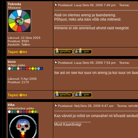
Tokroda
Postitatud: Laup Dets 09, 2006 7:49 pm
Teema:
Alfaisane
Alati on olemas areng ja taandareng.
Põhjusi, miks alla käis võib olla mitmeid.
_________________
Inimene ei ole arenenud ahvist vaid neegrist.
Liitunud: 22 Dets 2003
Postitusi: 8583
Asukoht: Tallinn
Tagasi �les
boss
Postitatud: Laup Dets 09, 2006 7:54 pm
Teema:
Indigo päike.
Ise asi on see kui suur on areng ja kui suur on ta
Liitunud: 5 Apr 2006
Postitusi: 2170
Tagasi �les
Itika
Postitatud: Nelj Dets 28, 2006 6:47 am
Teema: tehnili
Heleroheline päike
Kas värvid ja rollid on omavahel nii kõvasti seotud?
_________________
Must Kaardivägi