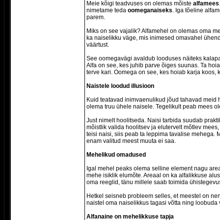
Meie kõigi teadvuses on olemas mõiste
alfamees
nimetame teda
oomeganaiseks
. Iga tõeline alf
parem.
Miks on see vajalik? Alfamehel on olemas oma mees
ka naiselikku väge, mis inimesed omavahel ühenda
väärtust.
See oomegavägi avaldub looduses näiteks kalapar
Alfa on see, kes juhib parve õiges suunas. Ta hoia
terve kari. Oomega on see, kes hoiab karja koos, k
Naistele loodud illusioon
Kuid teatavad inimvaenulikud jõud tahavad meid ho
olema truu ühele naisele. Tegelikult peab mees ole
Just nimelt hoolitseda. Naisi tarbida suudab prakti
mõistlik valida hoolitsev ja elutervelt mõtlev mees
teisi naisi, siis peab ta leppima tavalise mehega. 
enam valitud meest muuta ei saa.
Mehelikud omadused
Igal mehel peaks olema selline element nagu are
mehe isiklik elumõte. Areaal on ka alfalikkuse al
oma reeglid, tänu millele saab toimida ühistegevu
Hetkel seisneb probleem selles, et meestel on ne
naistel oma naiselikkus tagasi võtta ning loobuda 
Alfanaine on mehelikkuse tapja