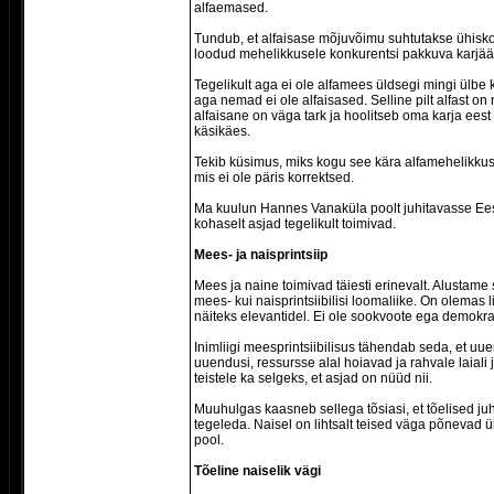
alfaemased.
Tundub, et alfaisase mõjuvõimu suhtutakse ühisko
loodud mehelikkusele konkurentsi pakkuva karjäär
Tegelikult aga ei ole alfamees üldsegi mingi ülbe 
aga nemad ei ole alfaisased. Selline pilt alfast o
alfaisane on väga tark ja hoolitseb oma karja eest
käsikäes.
Tekib küsimus, miks kogu see kära alfamehelikkus
mis ei ole päris korrektsed.
Ma kuulun Hannes Vanaküla poolt juhitavasse Ee
kohaselt asjad tegelikult toimivad.
Mees- ja naisprintsiip
Mees ja naine toimivad täiesti erinevalt. Alustame 
mees- kui naisprintsiibilisi loomaliike. On olemas l
näiteks elevantidel. Ei ole sookvoote ega demokraa
Inimliigi meesprintsiibilisus tähendab seda, et u
uuendusi, ressursse alal hoiavad ja rahvale laiali
teistele ka selgeks, et asjad on nüüd nii.
Muuhulgas kaasneb sellega tõsiasi, et tõelised juh
tegeleda. Naisel on lihtsalt teised väga põnevad ü
pool.
Tõeline naiselik vägi