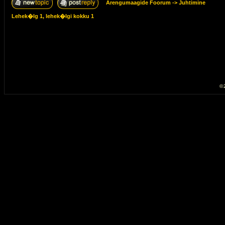
Arengumaagide Foorum
->
Juhtimine
Lehek�lg
1
, lehek�lgi kokku
1
© 