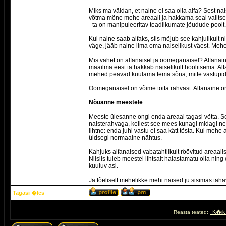
Miks ma väidan, et naine ei saa olla alfa? Sest nais
võtma mõne mehe areaali ja hakkama seal valitsema
- ta on manipuleeritav teadlikumate jõudude poolt.
Kui naine saab alfaks, siis mõjub see kahjulikult n
väge, jääb naine ilma oma naiselikust väest. Mehe
Mis vahet on alfanaisel ja oomeganaisel? Alfanai
maailma eest ta hakkab naiselikult hoolitsema. Alfa
mehed peavad kuulama tema sõna, mitte vastupidi. A
Oomeganaisel on võime toita rahvast. Alfanaine on s
Nõuanne meestele
Meeste ülesanne ongi enda areaal tagasi võtta. Sel
naisterahvaga, kellest see mees kunagi midagi neg
lihtne: enda juhi vastu ei saa kätt tõsta. Kui mehe a
üldsegi normaalne nähtus.
Kahjuks alfanaised vabatahtlikult röövitud areaali
Niisiis tuleb meestel lihtsalt halastamatu olla nin
kuuluv asi.
Ja tõeliselt mehelikke mehi naised ju sisimas taha
Tagasi �les
Reasta teated: