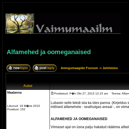
Alfamehed ja oomeganaised
Arengumaagide Foorum
->
Juhtimine
Autor
Maalanna
Postitatud: P�h Okt 27, 2013 12:15 am
Teema: Alfa
Arengumaag
Lubasin selle teksti siia ka üles panna. (Kirjeldus
Liitunud: 19 M�rts 2010
millised alfamehele - sealhulgas areaal -, on vii
Postitusi: 152
ALFAMEHED JA OOMEGANAISED
Viimasel ajal on üsna palju hakatud rääkima alfad