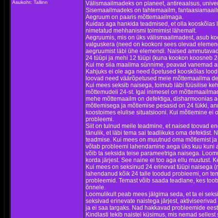
Asukoht: Tallinn
Välismaailmadeks on planeet, antireaalsus, univ
Sisemaailmadeks on tahtemaailm, fantaasiamaail
Aegruum on paaris mõttemaailmaga.
Kuidas aga hankida teadmised, et olla kooskõlas
nimetatud mehhanismi toimimist lähemalt.
Aegruumis, mis on üks välismaailmadest, asub ko
valguskera (need on kookoni sees olevad elemendi
aegruumist läbi ühe elemendi. Naised ammutavad e
24 tüüpi ja mehi 12 tüüpi (kuna kookon koosneb 24
Kui me siia maailma sünnime, peavad vanemad and
Kahjuks ei ole aga need õpetused kooskõlas lood
loovad need väärõpetused meie mõttemaailma def
Kui mees seksib naisega, toimub läbi füüsilise ke
mõttemudeli 24-st. Igal inimesel on mõttemaailma
mehe mõttemaailm on defektiga, disharmoonias a
mõtlemisega ja mõtlemise pesasid on 24 tükki, a
koostoimes elulise situatsiooni. Kui mõtlemine ei
probleemi.
Siit on tulnud meile teadmine, et naised toovad 
tänulik, et läbi tema sai teadlikuks oma defektis
teadmise. Kui mees on muutnud oma mõtlemist ja p
võtab probleemi lahendamine aega üks kuu kuni a
võib ta seksida teise parameetriga naisega. Loo
korda järjest. See naine ei too aga ellu muutust. 
Kui mees on seksinud 24 erinevat tüüpi naisega (na
lahendanud kõik 24 talle toodud probleemi, on te
probleemid. Temast võib saada teadlane, kes toob 
õnnele.
Loomulikult peab mees jälgima seda, et ta ei sek
seksivad erinevate naistega järjest, aktiviseer
ja ei saa targaks. Nad hakkavad probleemide eest
Kindlasti tekib naistel küsimus, mis nemad sellest