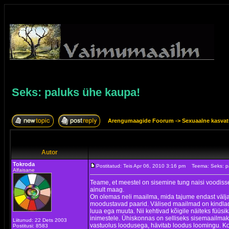
Seks: paluks ühe kaupa!
Arengumaagide Foorum
->
Sexuaalne kasva
Autor
Tokroda
Postitatud: Teis Apr 06, 2010 3:16 pm
Teema: Seks: p
Alfaisane
Teame, et meestel on sisemine tung naisi voodiss
ainult maag.
On olemas neli maailma, mida tajume endast väl
moodustavad paarid. Välised maailmad on kindlad,
luua ega muuta. Nii kehtivad kõigile näiteks füü
inimestele. Ühiskonnas on selliseks sisemaailmak
Liitunud: 22 Dets 2003
vastuolus loodusega, hävitab loodus loomingu. Koo
Postitusi: 8583