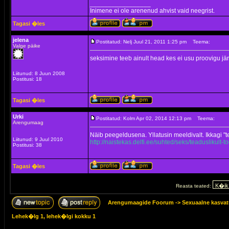
_________________
Inimene ei ole arenenud ahvist vaid neegrist.
Tagasi �les
jelena
Postitatud: Nelj Juul 21, 2011 1:25 pm
Teema:
Valge päike
seksimine teeb ainult head kes ei usu proovigu jär
Liitunud: 8 Juun 2008
Postitusi: 18
Tagasi �les
Urki
Postitatud: Kolm Apr 02, 2014 12:13 pm
Teema:
Arengumaag
Näib peegeldusena. Yllatusin meeldivalt. Ikkagi "te
Liitunud: 9 Juul 2010
http://naistekas.delfi.ee/suhted/seks/teaduslikul
Postitusi: 38
Tagasi �les
Reasta teated:
Arengumaagide Foorum
->
Sexuaalne kasva
Lehek�lg
1
, lehek�lgi kokku
1