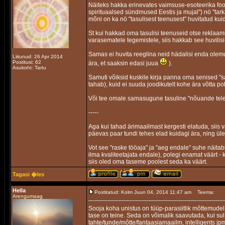
Näiteks hakka erinevates vaimsuse-esoteerika foor
spirituaalsed sündmused Eestis ja mujal") nö "tark
mõni on ka nö "tasulisest teenusest" huvitatud kuid
St kui hakkad oma tasulisi teenuseid otse reklaamim
varasematele tegemistele, siis hakkab see huvilisi
Samas ei huvita reeglina neid hädalisi enda olemu
Liitunud: 26 Apr 2014
Postitusi: 62
ära, et saaksin edasi juua
).
Asukoht: Tartu
Samuti võiksid kuskile kirja panna oma senised "sa
tahab), kuid ei suuda joodikutelt kohe ära võtta po
Või tee omale samasugune tasuline "nõuande telef
-----
Aga kui tahad ärimaailmast kergesti elatuda, siis
päevas paar tundi tehes elad kuidagi ära, ning ü
Vot see "raske tööaja" ja "aeg endale" suhe näita
ilma kvaliteetajata endale), polegi enamat väärt 
siis oled oma taseme poolest seda ka väärt.
Tagasi �les
Hella
Postitatud: Kolm Juun 04, 2014 11:47 am
Teema:
Arengumaag
Sooja koha unistus on tüüp-parasiitlik mõttemud
tase on teine. Seda on võimalik saavutada, kui s
tahte/tunde/mõtte/fantaasiamaailm, intelligents jp