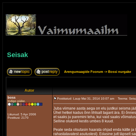
Seisak
Arengumaagide Foorum
->
Bossi nurgake
Autor
boss
Postitatud: Laup Mai 31, 2014 10:07 am
Teema: Seis
Indigo päike.
Juba viimane aasta aega on elu justkui seisma jä
Ühel hetkel kadus õnn lihtsalt tagant ära. Ei õnnes
Liitunud: 5 Apr 2006
et saaks ju paremini teha, kui vaid saaks võimalus
Postitusi: 2170
Selline olukord kestis umbes 8 kuud.
Peale seda otsutasin haarata ohjad enda kätte ja lu
rahastatavatest asutustest). Edasine jutt täpselt sa