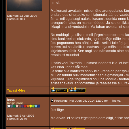
nimel.
Ma kunagi arvutasin, mis on ühe arenguplatoo täna
endale uus sinu jaoks seni tajumata jäänud vaade r
Liitunud: 22 Juul 2009
firma, millega isegi natuke kasumit teenida enne k
Postitusi: 881
arenguvõimalus on maha müüdud. Ja see on ikka n
ikkagi ilma ohverdusteta. Ma tahan uskuda, et se
No muidugi - ja siis on meil järgmine probleem, 
sinu konkreetset olukorda, aga tuletõrje näite inim
üks paganama hea põhjus, miks sellist tuletõrjujat 
parem, kui sa täielikult teadvustad ja mõistad olu
kirjelduses tühik. See ongi see nähtamatu aine poo
reaalsust muudad.
Lisaks veel Tokroda uusimast teooriast kild, et int
kas elab linnas või maal.
Ja teine siia konteksti sobiv kild - raha on par sy
Mul on tohutu hulk meeletult head algmaterjali - m
kirjutada... Aga tingimused on juba loodud - töötan
arusaadavaks läbitöötamine ja reaalsesse ellu rak
Tagasi �les
boss
Postitatud: Nelj Juun 05, 2014 12:00 pm
Teema:
Indigo päike.
Jutt õige.
Liitunud: 5 Apr 2006
Ma arvan, et selles tegelt probleem oligi, et ise a
Postitusi: 2170