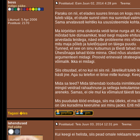
boss
Postitatud: Esm Juun 02, 2014 4:28 pm
Teema:
Indigo päike.
Paraku on nii, et elades suures linnas on kogu res
tuleb välja, et olude sunnil olen ma sunnitud vali
Liitunud: 5 Apr 2006
Sama arvatavasti kehtiks ka ususüsteemide kohta
Postitusi: 2170
Ma kirjeldan oma olukorda veidi teise nurga alt. Ku
mõistad tule dünaamikat, tead isegi majade ehituse
arvestada teistega, näed ette probleeme mis võivad 
mitu maja põleb ja tuletõrjujaid on täiega puudu.
Tunned, et see on sinu kutsumus ja tõesti tahad mi
Ühesõnaga tahad tööle minna. Oled nõus alustama k
argumenteeri midagi. Proovid erinevaid strateegiai
võimalik. Ikka ei midagi.
Siis otsustad, et no kui nii siis nii. Järelikult tul
hästi jne. Aga su telefon ei tirise mitte kunagi. Kee
Mida sa teed? Mida tähendab loobuda inimlikkuses
mingid veidrad rahaahnuse ja sellega kekutamise p
areneks. Samas, ei ole mul ka võimalust täiesti tas
Mis puudutab tööd endaga, siis ma ütleks, et ma lih
on üks kuradima keeruline asi minu jaoks. Eriti m
Tagasi �les
lahendused
Postitatud: Teis Juun 03, 2014 12:31 pm
Teema:
Hall päike
Kui keegi ei helista, siis pead omale reklaami teg