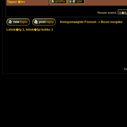
Tagasi �les
Reasta teated:
Arengumaagide Foorum
->
Bossi nurgake
Lehek�lg
1
, lehek�lgi kokku
1
© 