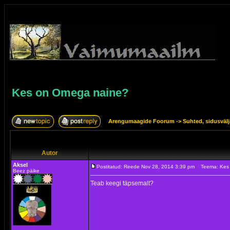
Kes on Omega naine?
Arengumaagide Foorum
->
Suhted, sidusväl
Autor
Aksel
Postitatud: Reede Nov 28, 2014 3:39 pm
Teema: Kes
Beez päike
Teab keegi täpsemalt?