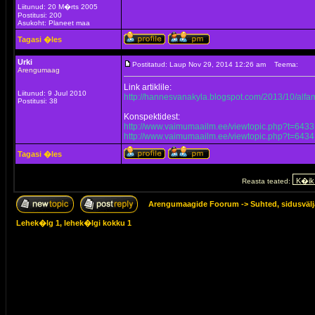
Liitunud: 20 M�rts 2005
Postitusi: 200
Asukoht: Planeet maa
Tagasi �les
Urki
Postitatud: Laup Nov 29, 2014 12:26 am
Teema:
Arengumaag
Link artiklile:
Liitunud: 9 Juul 2010
http://hannesvanakyla.blogspot.com/2013/10/alf
Postitusi: 38
Konspektidest:
http://www.vaimumaailm.ee/viewtopic.php?t=6433
http://www.vaimumaailm.ee/viewtopic.php?t=6434
Tagasi �les
Reasta teated:
Arengumaagide Foorum
->
Suhted, sidusväl
Lehek�lg
1
, lehek�lgi kokku
1