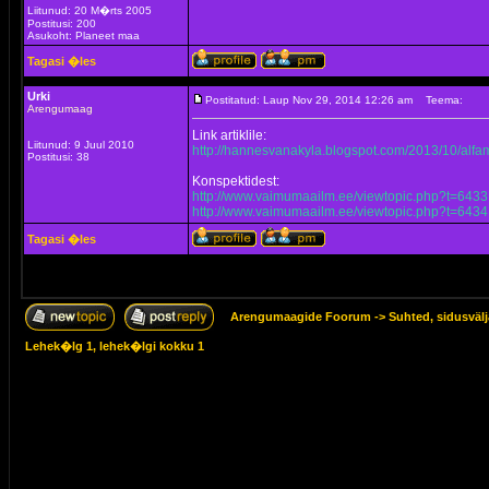
Liitunud: 20 M�rts 2005
Postitusi: 200
Asukoht: Planeet maa
Tagasi �les
Urki
Postitatud: Laup Nov 29, 2014 12:26 am
Teema:
Arengumaag
Link artiklile:
Liitunud: 9 Juul 2010
http://hannesvanakyla.blogspot.com/2013/10/alf
Postitusi: 38
Konspektidest:
http://www.vaimumaailm.ee/viewtopic.php?t=6433
http://www.vaimumaailm.ee/viewtopic.php?t=6434
Tagasi �les
Arengumaagide Foorum
->
Suhted, sidusväl
Lehek�lg
1
, lehek�lgi kokku
1