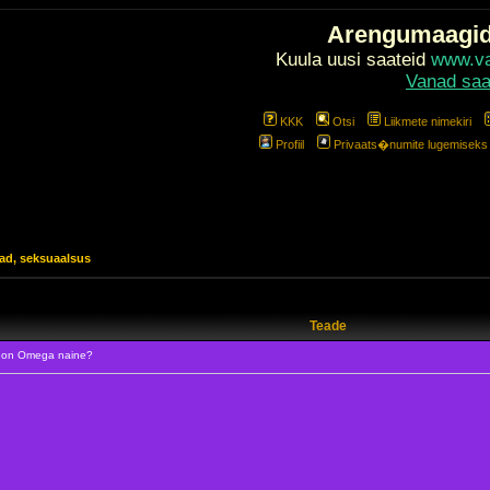
Arengumaagi
Kuula uusi saateid
www.val
Vanad saa
KKK
Otsi
Liikmete nimekiri
Profiil
Privaats�numite lugemiseks l
jad, seksuaalsus
Teade
 on Omega naine?