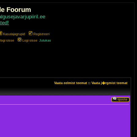
de Foorum
gusejavarjupiiril.ee
ted!
Kasutajagrupid
Registreeri
ogi sisse
Logi sisse
Jutukas
Vaata eelmist teemat
::
Vaata j�rgmist teemat