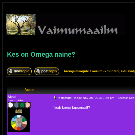
Kes on Omega naine?
Arengumaagide Foorum
->
Suhted, sidusväl
Autor
Aksel
Postitatud: Reede Nov 28, 2014 3:39 pm
Teema: Kes
Beez päike
Teab keegi täpsemalt?