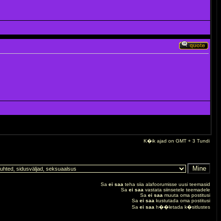
K�ik ajad on GMT + 3 Tundi
Sa
ei saa
teha siia alafoorumisse uusi teemasid
Sa
ei saa
vastata siinsetele teemadele
Sa
ei saa
muuta oma postitusi
Sa
ei saa
kustutada oma postitusi
Sa
ei saa
h��letada k�sitlustes