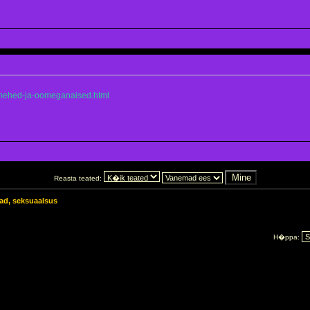
amehed-ja-oomeganaised.html
Reasta teated:
jad, seksuaalsus
H�ppa: