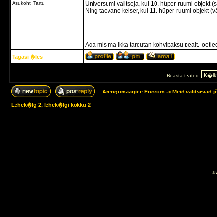
Asukoht: Tartu
Universumi valitseja, kui 10. hüper-ruumi objekt 
Ning taevane keiser, kui 11. hüper-ruumi objekt (v
------
Aga mis ma ikka targutan kohvipaksu pealt, loetle
Tagasi �les
Reasta teated:
Arengumaagide Foorum
->
Meid valitsevad j
Lehek�lg
2
, lehek�lgi kokku
2
© 