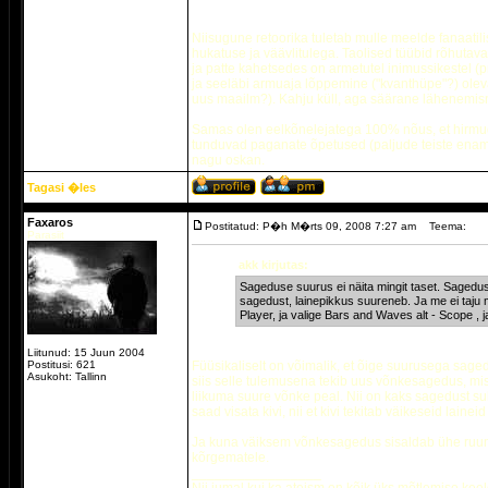
Niisugune retoorika tuletab mulle meelde fanaatil
hukatuse ja väävlitulega. Taolised tüübid rõhutava
ja patte kahetsedes on armetutel inimussikestel (
ja seeläbi armuaja lõppemine ("kvanthüpe"?) oleva
uus maailm?). Kahju küll, aga säärane lähenemisnur
Samas olen eelkõnelejatega 100% nõus, et hirmudes
tunduvad paganate õpetused (paljude teiste enam 
nagu oskan.
Tagasi �les
Faxaros
Postitatud: P�h M�rts 09, 2008 7:27 am
Teema:
Parasiit
akk kirjutas:
Sageduse suurus ei näita mingit taset. Sagedus
sagedust, lainepikkus suureneb. Ja me ei taju m
Player, ja valige Bars and Waves alt - Scope , ja
Liitunud: 15 Juun 2004
Postitusi: 621
Füüsikaliselt on võimalik, et õige suurusega sag
Asukoht: Tallinn
siis selle tulemusena tekib uus võnkesagedus, mi
liikuma suure võnke peal. Nii on kaks sagedust su
saad visata kivi, nii et kivi tekitab väikeseid lainei
Ja kuna väiksem võnkesagedus sisaldab ühe ruumal
kõrgematele.
_________________