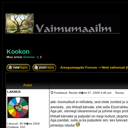
Kookon
Mine lehele
Eelmine
1
,
2
Arengumaagide Foorum
->
Meid valitsevad j
Autor
LAKMUS
Postitatud: Reede M�rts 07, 2008 4:46 pm
Teema:
Arengumaag
akk--loomulikult ei mõisteta, sest olete zombid j
areneda...siis lihtsalt kärvate, ehk selle Elust lah
Aga jah, olemegi ülearenenud ja juhime kogu prots
lihtsalt kärvake ja paljudel on isegi lootust, järgm
Aga paistab, sulle ja ka paljudele siin, kes tulev
Liitunud: 30 M�rts 2004
pimedas istuda!
Postitusi: 252