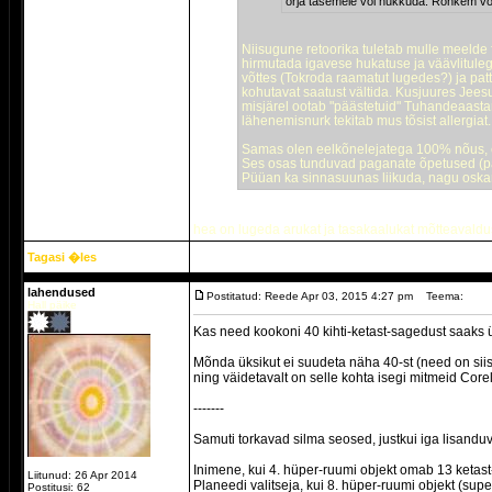
orja tasemele või hukkuda. Rohkem või
Niisugune retoorika tuletab mulle meelde 
hirmutada igavese hukatuse ja väävlitulega
võttes (Tokroda raamatut lugedes?) ja pat
kohutavat saatust vältida. Kusjuures Jees
misjärel ootab "päästetuid" Tuhandeaastan
lähenemisnurk tekitab mus tõsist allergiat.
Samas olen eelkõnelejatega 100% nõus, et 
Ses osas tunduvad paganate õpetused (pal
Püüan ka sinnasuunas liikuda, nagu oska
hea on lugeda arukat ja tasakaalukat mõtteavaldust 
Tagasi �les
lahendused
Postitatud: Reede Apr 03, 2015 4:27 pm
Teema:
Hall päike
Kas need kookoni 40 kihti-ketast-sagedust saaks üle
Mõnda üksikut ei suudeta näha 40-st (need on siis
ning väidetavalt on selle kohta isegi mitmeid Corel
-------
Samuti torkavad silma seosed, justkui iga lisandu
Inimene, kui 4. hüper-ruumi objekt omab 13 ketas
Liitunud: 26 Apr 2014
Planeedi valitseja, kui 8. hüper-ruumi objekt (su
Postitusi: 62