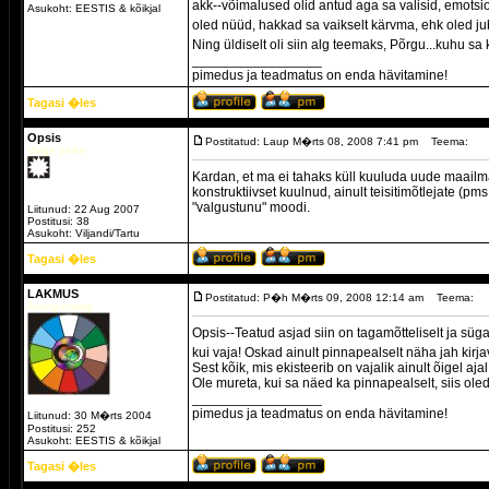
akk--võimalused olid antud aga sa valisid, emotsio
Asukoht: EESTIS & kõikjal
oled nüüd, hakkad sa vaikselt kärvma, ehk oled juba
Ning üldiselt oli siin alg teemaks, Põrgu...kuhu sa
_________________
pimedus ja teadmatus on enda hävitamine!
Tagasi �les
Opsis
Postitatud: Laup M�rts 08, 2008 7:41 pm
Teema:
Valge päike
Kardan, et ma ei tahaks küll kuuluda uude maailma
konstruktiivset kuulnud, ainult teisitimõtlejate (p
"valgustunu" moodi.
Liitunud: 22 Aug 2007
Postitusi: 38
Asukoht: Viljandi/Tartu
Tagasi �les
LAKMUS
Postitatud: P�h M�rts 09, 2008 12:14 am
Teema:
Arengumaag
Opsis--Teatud asjad siin on tagamõtteliselt ja sü
kui vaja! Oskad ainult pinnapealselt näha jah kirja
Sest kõik, mis ekisteerib on vajalik ainult õigel aja
Ole mureta, kui sa näed ka pinnapealselt, siis oled
_________________
pimedus ja teadmatus on enda hävitamine!
Liitunud: 30 M�rts 2004
Postitusi: 252
Asukoht: EESTIS & kõikjal
Tagasi �les