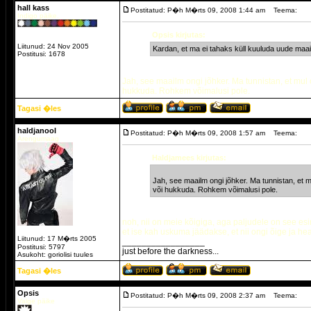
hall kass
Postitatud: P�h M�rts 09, 2008 1:44 am
Teema:
Indigo päike.
Opsis kirjutas:
Liitunud: 24 Nov 2005
Kardan, et ma ei tahaks küll kuuluda uude maa
Postitusi: 1678
Jah, see maailm ongi jõhker. Ma tunnistan, et mul
hukkuda. Rohkem võimalusi pole.
Tagasi �les
haldjanool
Postitatud: P�h M�rts 09, 2008 1:57 am
Teema:
Arengumaag
Haldjamees kirjutas:
Jah, see maailm ongi jõhker. Ma tunnistan, et 
või hukkuda. Rohkem võimalusi pole.
noh, nii on meie kõigiga, aga paljudele on see esim
et ise kah uskuma jäädakse, et nii ongi õige ja hea
Liitunud: 17 M�rts 2005
_________________
Postitusi: 5797
just before the darkness...
Asukoht: goriolisi tuules
Tagasi �les
Opsis
Postitatud: P�h M�rts 09, 2008 2:37 am
Teema:
Valge päike