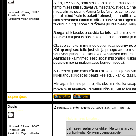
Aitäh, LAKMUS, oma seisukohta selgitamast! Aga pa
tampimises küll sügavat vaimset tarkust ega tunnetu
mida silmas pean). Vägisi (a la: "arene, zombi, võ
Liitunud: 22 Aug 2007
Postitusi: 38
puhul mõnd "valmis paketti" pimesi ja alandlikult
Asukoht: Viljandi/Tartu
ikka seestpoolt lähtuma, või kuidas? Minu kogemus
"eksinud hingi" soovitud tõdede juurest veelgi kau
Seega, ehk tasuks proovida ka teisi, vähem otsesei
taolisest valgustustööst esialgu üldse loobuda 
Ok, see selleks, minu meelest on igati positiivne, 
Küllap ongi see teile just siin ja praegu arenemisek
seni veel pimeduses kobavad vastalised foorumlase
Aafrikasse ka mitmed eesti soost misjonärid, usk
pottipistmise ja malaariasse kõngemisega).
Su keelevigade osas võtan kriitika tagasi ja soov
ilukirjandust lugedes peaks keeletaju kähku taast
Mis aga minusse puutub, siis eks ma ikka ka tasapi
rohke muu huvitava literatuuri kõrval). Nii et ära 
Tagasi �les
Opsis
Postitatud: P�h M�rts 09, 2008 3:07 am
Teema:
Valge päike
Haldjamees kirjutas:
Liitunud: 22 Aug 2007
Jah, see maailm ongi jõhker. Ma tunnistan, et 
Postitusi: 38
või hukkuda. Rohkem võimalusi pole.
Asukoht: Viljandi/Tartu