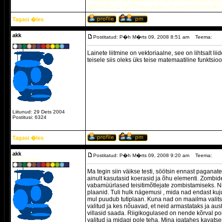
Nii jumal kui ka ateism on kõik üks mõtlemise keel
Ignorantsus, kus usuvastasus on endistviisi kristlik
Tagasi �les
akk
Postitatud: P�h M�rts 09, 2008 8:51 am
Teema:
Indigo päike.
Lainete liitmine on vektoriaalne, see on lihtsalt l
teisele siis oleks üks teise matemaatiline funktsio
Liitunud: 29 Dets 2004
Postitusi: 6324
Tagasi �les
akk
Postitatud: P�h M�rts 09, 2008 9:20 am
Teema:
Indigo päike.
Ma tegin siin väikse testi, söötsin ennast paganat
ainult kasutasid koerasid ja õhu elementi. Zombi
vabamüürlased teisitimõtlejate zombistamiseks. Ni
plaanid. Tuli hulk nägemusi , mida nad endast kuj
mul puudub tutiplaan. Kuna nad on maailma valits
valitud ja kes nõuavad, et neid armastataks ja au
villasid saada. Riigikogulased on nende kõrval poi
valitud ja midagi pole teha. Mina igatahes kavatse