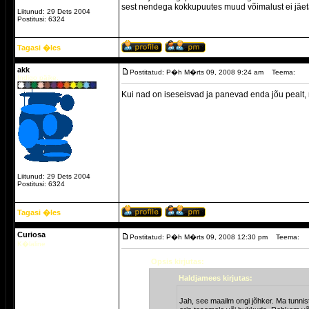
sest nendega kokkupuutes muud võimalust ei jäet
Liitunud: 29 Dets 2004
Postitusi: 6324
Tagasi �les
akk
Postitatud: P�h M�rts 09, 2008 9:24 am
Teema:
Indigo päike.
Kui nad on iseseisvad ja panevad enda jõu pealt, mi
Liitunud: 29 Dets 2004
Postitusi: 6324
Tagasi �les
Curiosa
Postitatud: P�h M�rts 09, 2008 12:30 pm
Teema:
K�laline
Opsis kirjutas:
Haldjamees kirjutas:
Jah, see maailm ongi jõhker. Ma tunnis