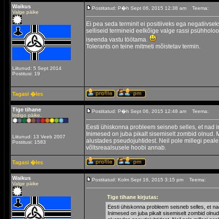
Waikus
Postitatud: P�h Sept 06, 2015 12:38 am
Teema:
Valge päike
Ei pea seda terminit ei positiiveks ega negatiivs
selliseid termineid eelkõige valge rassi psühholoo
iseenda vastu töötama.
Tolerants on teine mitmeti mõistetav termin.
Liitunud: 5 Sept 2014
Postitusi: 19
Tagasi �les
Tige tihane
Postitatud: P�h Sept 06, 2015 12:48 am
Teema:
Indigo päike.
Eesti ühiskonna probleem seisneb selles, et nad 
Inimesed on juba pikalt sisemiselt zombid olnud. 
Liitunud: 13 Veeb 2007
alustades pseudojuhtidest. Neil pole millegi peale
Postitusi: 1583
võltsreaalsusele hoobi annab.
Tagasi �les
Waikus
Postitatud: Kolm Sept 16, 2015 3:15 pm
Teema:
Valge päike
Tige tihane kirjutas:
Eesti ühiskonna probleem seisneb selles, et na
Inimesed on juba pikalt sisemiselt zombid olnud