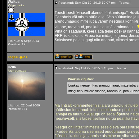
Waikus
Postitatud: Esm Okt 19, 2015 10:07 pm
Teema:
Valge päike
Tõesti tõesti "vihaselt akende lõhkumisega". Huvi
Goebbels või mis ta nüüd oligi. Vao süütamine ja 
arengumaagid mitte juba varem neegriga konflikti 
vihane, raevunud, pea kubises mõtteroimadest...
Viha on saatanast, keera aga teine põsk ja kannata.
ERR-is käsikäes. Ei pea ise midagi tegema, Jeesus
Sakslased pole sugugi alla andnud, viimsel protes
Liitunud: 5 Sept 2014
Postitusi: 19
Tagasi �les
Hella
Postitatud: Nelj Okt 22, 2015 3:43 pm
Teema:
Arengumaag
Waikus kirjutas:
Lonkav neeger, kas arengumaagid mitte juba var
mingi hetk mil olid vihane, raevunud, pea kubi
Ma lihtsalt kommenteerin siia ära asjaolu, et tuleb
Liitunud: 22 Juul 2009
Postitusi: 881
häälestumine annab inimesele looduse poolt iseen
lähiajal ka muutud. Ajalugu on seda lõputute näidet
negatiivselt, siis täpselt sellise nurga pealt ka hä
Neeger on lihtsalt inimeste sees oleva parasiitl
likvideeriks ta oma sisemised puudujäägid ja neege
füüsilise kakluse ja tapmise otsimine on viha val