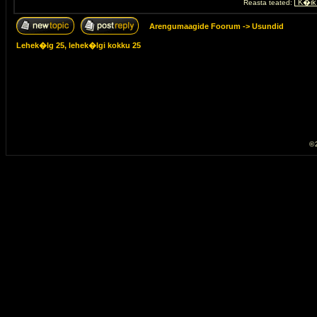
Reasta teated:
Arengumaagide Foorum
->
Usundid
Lehek�lg
25
, lehek�lgi kokku
25
© 