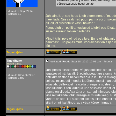
alustades pseudojuhtidest. Neil pole millegi pea
võltsreaalsusele hoobi annab.
Liitunud: 5 Sept 2014
Postitusi: 19
Jah, ainult, et see hoop tuleb pigem nende "muude"
meelitada. Siis saab nad puuri panna või ühiskonna 
oli loll, et süsteemile vastu hakkas."
Pseudojuhid - poliitrahvuslased tulebki ette lükat
sissemässinud tolvan näolapiks.
Mingit kriisi pole olnud ega tule. Enne ei tehta mi
hammast. Tühipaljas mula, võõravihast on asjad v
töö jne.
Tagasi �les
Tige tihane
Postitatud: Reede Sept 18, 2015 10:01 am
Teema:
Indigo päike.
Juht peaks eksisteerima väljaspool seda struktuur
tegutsevad nähtavalt. St et juht peab aru saama, 
Liitunud: 13 Veeb 2007
ohtlikum vastane hetkel meedia ja kui tahta mida
Postitusi: 1583
sellest, mismoodi meedia igaühega meist manipu
edastab. Selleks, et hävitada praegune süsteem, 
tasalülitama. Olen kuulnud ühe sakslase käest, et
elama on viidud. Aga täna on samad inimesed oluko
vihaselt akende lõhkumisega ei muuda keegi süstee
variant on see, kui süsteem ise otsustab ennast m
siiani on nii ka läinud: aga väga kõrge hinnaga.
Tagasi �les