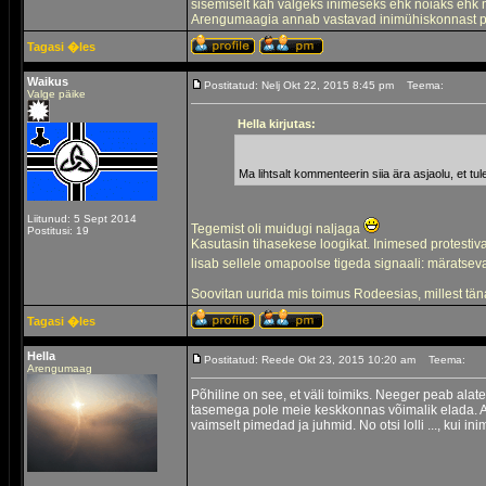
sisemiselt kah valgeks inimeseks ehk nõiaks ehk
Arengumaagia annab vastavad inimühiskonnast puu
Tagasi �les
Waikus
Postitatud: Nelj Okt 22, 2015 8:45 pm
Teema:
Valge päike
Hella kirjutas:
Ma lihtsalt kommenteerin siia ära asjaolu, et tul
Liitunud: 5 Sept 2014
Tegemist oli muidugi naljaga
Postitusi: 19
Kasutasin tihasekese loogikat. Inimesed protestiva
lisab sellele omapoolse tigeda signaali: märatse
Soovitan uurida mis toimus Rodeesias, millest tä
Tagasi �les
Hella
Postitatud: Reede Okt 23, 2015 10:20 am
Teema:
Arengumaag
Põhiline on see, et väli toimiks. Neeger peab alatea
tasemega pole meie keskkonnas võimalik elada. Ag
vaimselt pimedad ja juhmid. No otsi lolli ..., kui in