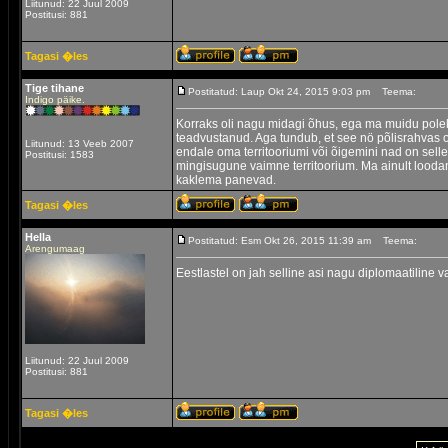
Liitunud: 22 Juul 2009
Postitusi: 881
Tagasi �les
Tige tihane
Postitatud: Laup Okt 24, 2015 9:03 pm
Teema:
Indigo päike.
Korraks oli nagu midagi õhus, ega ma muidu pol
teadvustanud. Aga tundub, et see nö põlisrahvas on 
Liitunud: 13 Veeb 2007
endale oma territooriumi või õigemini nad on selle 
Postitusi: 1583
mingisugune vaimne territoorium. Ma ainult loodan
kaklema panevad.
Tagasi �les
Hella
Postitatud: Esm Okt 26, 2015 11:39 am
Teema:
Arengumaag
Eestlastel on jah selline asi nagu diplomaatiline v
Liitunud: 22 Juul 2009
Postitusi: 881
Tagasi �les