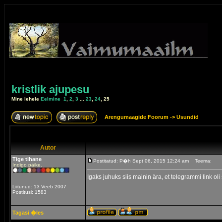
kristlik ajupesu
Mine lehele
Eelmine
1
,
2
,
3
...
23
,
24
,
25
Arengumaagide Foorum
->
Usundid
Autor
Tige tihane
Postitatud: P�h Sept 06, 2015 12:24 am
Teema:
Indigo päike.
Igaks juhuks siis mainin ära, et telegrammi link ol
Liitunud: 13 Veeb 2007
Postitusi: 1583
Tagasi �les