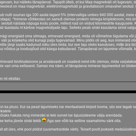
evam, kui näiteks tänapäeval. Tajupilt ütleb, et kui Maa magnetväli oli tugevam, si
eelest on maa magnetväli, elektronmagnetväli ja gravitatsioon omavahel seotud. Min
b nulli suunas iga 100 aasta tagant 5% (intervalliga umbes 940 000 aastat, meie e
astaga). *Inimese võrkkestas on samuti olemas proteiin nimega krüptokroom, mis erine
seotult näidata näpuga kodu poole, millest nad on viidud kilomeetrite kaugusele. 
taastada nt kärbse magnetväljade taju. Selleks peab siiski kasutama sinist valgus
 nägi energiaid oma silmaga, erinevaid energiaid, mida oli võimeline liigutama võ
e väli ja kirjekeha olid kunagi palju tugevamad. Minu pildis oli aeg, kus inimesed o
ille järgi saaks kadunud isiku üles leida, kui see taju oleks kasutuses, mitte ära bl
 kui nõidus ja loodusjõud olid käega katsutavad. Tänapäeval on tajumine võimalik, k
 erinevaid tsivilisatsioone ja arvatavasti on osadest neist info olemas, mida varjat
ale vari oma eellasest. Samas ma näen, et tänapäeva inimese tajumeeled on blokeer
n nii eksitav.
ka pluss. Kui sa pead tajumiseks ise mentaalseid kirjeid looma, siis see tagab selle
ekatele.
nõiaks hakata ning inimestel ei teki survet ise tajusüsteeme välja arendada.
se keha järele siiski tekib
Aga see võib ka selline saamahimu värk olla.
alt alt üles, ehk pool pildist (uusmarksistide värk). Teiselt poolt jookseb metaüüsili