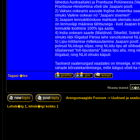
lähedus Austraaliale) ja Prantsuse Polüneesia (V
Prantsuse-HindoHiina võeti üle Jaapani poolt.
2) Vakses ookeanis asuvate Inglise-Ameerika saart
olnuks Vaikne ookean nö "Jaapani sisemeri".
3) Jaapani lennukitööstuse mahtude olematu suur
on lennuvägi määrava tähtsusega - kuid Jaapan to
lennukite tootmine 100% iga aasta.
4) India ookeani saarte (Maldiivid, Sitsellid, Sok
olnuks läbi lõigatud Pärsia lahe varustuskanal NLi
5) Lipu-lollitamise mittekasutamine Jaapani poolt
polnud NLiiduga sõjas, ning NLiidu lipu all sõitv
sõjalaevad "loll-lipustama" Saksa lipu alla, ning n
lõigatud, ning NLiit olnuks käpuli.
Taolisest vaatenurgast vaadates on ilmselge, et ming
rahade kõrvalekantimisega, mille käigus võeti ka ri
Tagasi �les
Reasta teated:
Arengumaagide Foorum
->
Uudised ja sead
Lehek�lg
1
, lehek�lgi kokku
1