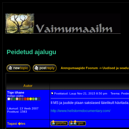
Peidetud ajalugu
Arengumaagide Foorum
->
Uudised ja sead
Autor
Tige tihane
Postitatud: Laup Nov 21, 2015 8:50 pm
Teema: Peide
Indigo päike.
II MS ja juutide plaan sakslased täielikult hävitada
Liitunud: 13 Veeb 2007
http://www.hellstormdocumentary.com/
Postitusi: 1583
Tagasi �les