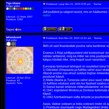
Tige tihane
Postitatud: Laup Nov 21, 2015 9:55 pm
Teema:
Indigo päike.
Jutt juutidest ja valgest rassist, mis on hääbumas:
radio/
Liitunud: 13 Veeb 2007
Postitusi: 1583
Tagasi �les
lahendused
Postitatud: Esm Nov 23, 2015 12:01 am
Teema:
Hall päike
IIMS oli vaid finantsistide poolne raha kantimise 
Enamus 3.Riigi juhtfiguuridest olid konksninad: k
nähtav seltskond, ning ka Hitler ise oma juudipank
käigus hävitati riike, ning koguti suuri varandusi.
Euroopas toimunud lahingud on suudetud üsna häst
1) Gibraltari (Hispaania ja Aafrika vahel asuv str
Atlandi poolne osa olnud suletud Inglise-Ameerika
puudusel käpuli.
Liitunud: 26 Apr 2014
2) Malta (Itaalia ja Tuneesia vahel asuv saar) mit
Postitusi: 62
Asukoht: Tartu
oli Aafrikas edukass vaid siis kui Itaaliast saabus
3) Suessi kanali ümbruse mittevallutamine: nii oln
4) 1941 sügistalvel Moskva ja Donbasi kaitsmata el
käpuli.
5) 1942 Azerbadziaani nafta-tehaste ja puurtornide 
Aasia, Vaikse ookeani ja India ookeani rindel oli ag
1) Prantsuse asumaade nagu Madagaskari (India ooke