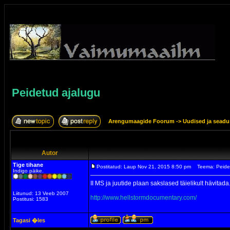
Peidetud ajalugu
Arengumaagide Foorum
->
Uudised ja sead
Autor
Tige tihane
Postitatud: Laup Nov 21, 2015 8:50 pm
Teema: Peide
Indigo päike.
II MS ja juutide plaan sakslased täielikult hävitada
Liitunud: 13 Veeb 2007
http://www.hellstormdocumentary.com/
Postitusi: 1583
Tagasi �les