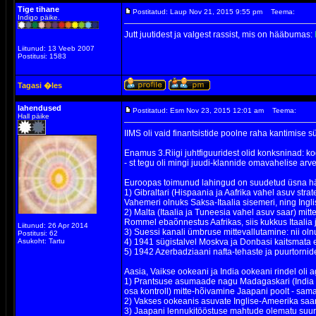
Tige tihane
Postitatud: Laup Nov 21, 2015 9:55 pm
Teema:
Indigo päike.
Jutt juutidest ja valgest rassist, mis on hääbumas:
Liitunud: 13 Veeb 2007
Postitusi: 1583
Tagasi �les
lahendused
Postitatud: Esm Nov 23, 2015 12:01 am
Teema:
Hall päike
IIMS oli vaid finantsistide poolne raha kantimise 
Enamus 3.Riigi juhtfiguuridest olid konksninad: k
- st tegu oli mingi juudi-klannide omavahelise arvet
Euroopas toimunud lahingud on suudetud üsna häst
1) Gibraltari (Hispaania ja Aafrika vahel asuv str
Vahemeri olnuks Saksa-Itaalia sisemeri, ning Ing
2) Malta (Itaalia ja Tuneesia vahel asuv saar) mitt
Rommel ebaõnnestus Aafrikas, siis kukkus Itaalia
Liitunud: 26 Apr 2014
3) Suessi kanali ümbruse mittevallutamine: nii oln
Postitusi: 62
Asukoht: Tartu
4) 1941 sügistalvel Moskva ja Donbasi kaitsmata el
5) 1942 Azerbadziaani nafta-tehaste ja puurtornide 
Aasia, Vaikse ookeani ja India ookeani rindel oli ag
1) Prantsuse asumaade nagu Madagaskari (India ook
osa kontroll) mitte-hõivamine Jaapani poolt - sam
2) Vakses ookeanis asuvate Inglise-Ameerika saart
3) Jaapani lennukitööstuse mahtude olematu suure