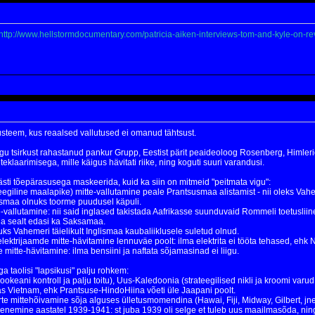
http://www.hellstormdocumentary.com/patricia-aiken-interviews-tom-and-kyle-on-rev
süsteem, kus reaalsed vallutused ei omanud tähtsust.
ogu tsirkust rahastanud pankur Grupp, Eestist pärit peaideoloog Rosenberg, Himleri
eklaarimisega, mille käigus hävitati riike, ning koguti suuri varandusi.
i tõepärasusega maskeerida, kuid ka siin on mitmeid "peitmata vigu":
ateegiline maalapike) mitte-vallutamine peale Prantsusmaa alistamist - nii oleks Va
lismaa olnuks toorme puudusel käpuli.
e-vallutamine: nii said inglased takistada Aafrikasse suunduvaid Rommeli toetusliine
 ja sealt edasi ka Saksamaa.
uks Vahemeri täielikult Inglismaa kaubaliiklusele suletud olnud.
ektrijaamde mitte-hävitamine lennuväe poolt: ilma elektrita ei tööta tehased, ehk NL
mitte-hävitamine: ilma bensiini ja naftata sõjamasinad ei liigu.
a taolisi "lapsikusi" palju rohkem:
eani kontroll ja palju toitu), Uus-Kaledoonia (strateegilised nikli ja kroomi varu
as Vietnam, ehk Prantsuse-HindoHiina võeti üle Jaapani poolt.
e mittehõivamine sõja alguses ülletusmomendina (Hawai, Fiji, Midway, Gilbert, jne
nemine aastatel 1939-1941: st juba 1939 oli selge et tuleb uus maailmasõda, ning