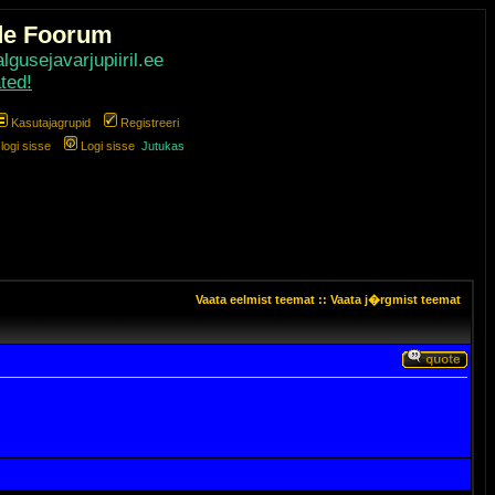
de Foorum
gusejavarjupiiril.ee
ted!
Kasutajagrupid
Registreeri
ogi sisse
Logi sisse
Jutukas
Vaata eelmist teemat
::
Vaata j�rgmist teemat