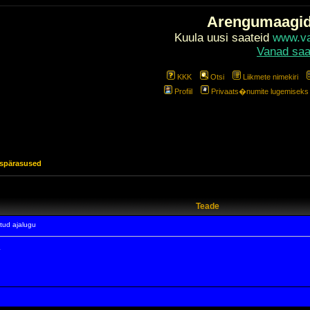
Arengumaagi
Kuula uusi saateid
www.val
Vanad saa
KKK
Otsi
Liikmete nimekiri
Profiil
Privaats�numite lugemiseks l
uspärasused
Teade
tud ajalugu
.