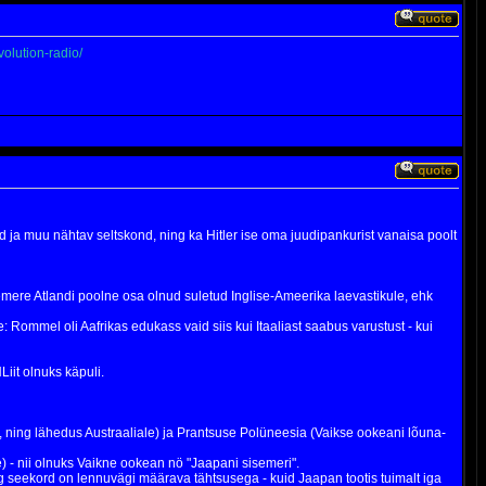
olution-radio/
d ja muu nähtav seltskond, ning ka Hitler ise oma juudipankurist vanaisa poolt
hemere Atlandi poolne osa olnud suletud Inglise-Ameerika laevastikule, ehk
: Rommel oli Aafrikas edukass vaid siis kui Itaaliast saabus varustust - kui
iit olnuks käpuli.
d, ning lähedus Austraaliale) ja Prantsuse Polüneesia (Vaikse ookeani lõuna-
) - nii olnuks Vaikne ookean nö "Jaapani sisemeri".
 seekord on lennuvägi määrava tähtsusega - kuid Jaapan tootis tuimalt iga