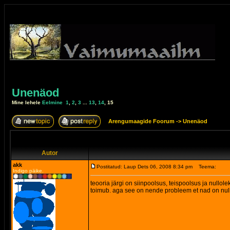
Unenäod
Mine lehele
Eelmine
1
,
2
,
3
...
13
,
14
,
15
Arengumaagide Foorum
->
Unenäod
Autor
akk
Postitatud: Laup Dets 06, 2008 8:34 pm
Teema:
Indigo päike.
teooria järgi on siinpoolsus, teispoolsus ja nullole
toimub. aga see on nende probleem et nad on nulli