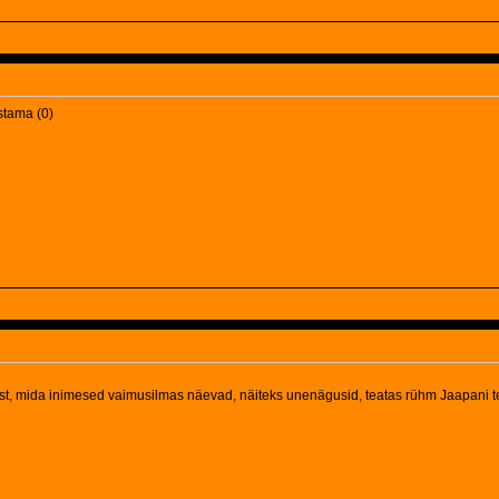
stama (0)
llest, mida inimesed vaimusilmas näevad, näiteks unenägusid, teatas rühm Jaapani t