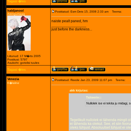
Tagasi �les
haldjanool
Postitatud: Esm Dets 15, 2008 2:33 am
Teema:
Arengumaag
naiste pealt paned, hm
_________________
just before the darkness...
Liitunud: 17 M�rts 2005
Postitusi: 5797
Asukoht: goriolisi tuules
Tagasi �les
Venezia
Postitatud: Reede Jan 23, 2009 11:07 pm
Teema:
K�laline
akk kirjutas:
Tsiteerin::
Nullolek ise ei tekita ju midagi,
Tegelikult nullolek ei tähenda mingit o
ei tähenda ka olekut. See, et siin foor
oleks tühjust. Absoluutset tühjust ei ol