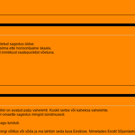
idetud sagedus üldse.
musilma ette horisontaalne skaala.
inimlikust vaatepunktist võetuna.
el on avatud palju vahelehti. Kuskil seitse või kaheksa vahelehte.
ehel omaette sagedus mingist sündmusest.
 nagu tundub.
li mingi võitlus või sõda ja ma tahtsin seda tuua Eestisse. Nimetades Eestit Sõjamäek