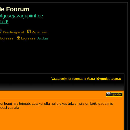
de Foorum
gusejavarjupiiril.ee
ted!
Kasutajagrupid
Registreeri
ogi sisse
Logi sisse
Jutukas
Vaata eelmist teemat
::
Vaata j�rgmist teemat
 ei teagi mis toimub. aga kui olla nullolekus ärkvel, siis on kõik teada mis
 eest vastata