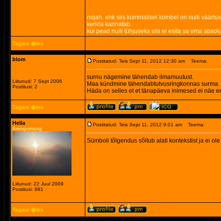
nojah. ehk siis kummalisel kombel on nulli väärtus a
kerida kannatab.
kui pead nulli tühjuseks siis ei esita sa oma absol
Tagasi �les
blom
Postitatud: Teis Sept 11, 2012 12:30 am
Teema:
surnu nägemine tähendab ilmamuutust.
Liitunud: 7 Sept 2006
Maa kündmine tähendabtutvusringkonnas surma.
Postitusi: 2
Häda on selles et et tänapäeva inimesed ei näe 
Tagasi �les
Hella
Postitatud: Teis Sept 11, 2012 9:01 am
Teema:
Arengumaag
Sümboli tõlgendus sõltub alati kontekstist ja ei ole
Liitunud: 22 Juul 2009
Postitusi: 881
Tagasi �les