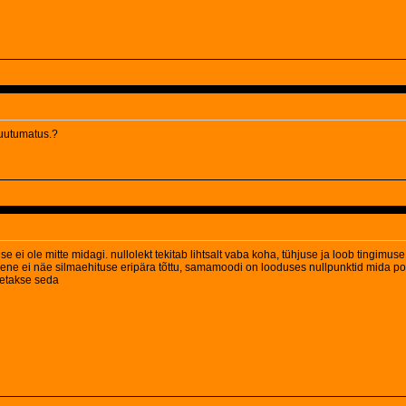
 muutumatus.?
se ei ole mitte midagi. nullolekt tekitab lihtsalt vaba koha, tühjuse ja loob tingimu
ene ei näe silmaehituse eripära tõttu, samamoodi on looduses nullpunktid mida po
detakse seda