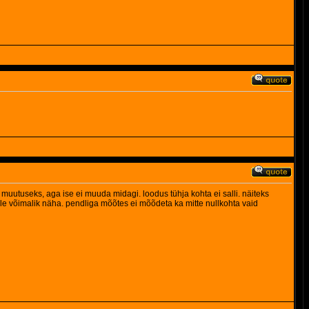
se muutuseks, aga ise ei muuda midagi. loodus tühja kohta ei salli. näiteks
le võimalik näha. pendliga mõõtes ei mõõdeta ka mitte nullkohta vaid