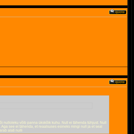
või nulloleku võib panna ükskõik kuhu. Null ei tähenda tühjust. Null
. Aga see ei tähenda, et reaalsuses esineks mingi null ja et seal
rab alati nulli