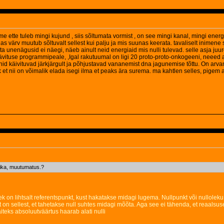
me ette tuleb mingi kujund , siis sõltumata vormist , on see mingi kanal, mingi energi
as värv muutub sõltuvalt sellest kui palju ja mis suunas keerata. tavaliselt inimene
s ta unenägusid ei näegi, näeb ainult neid energiaid mis nulli tulevad. selle asja j
ituse programmipeale, ,Igal rakutuumal on ligi 20 proto-proto-onkogeeni, neeed a
nid käivituvad järkjärgult ja põhjustavad vananemist dna jagunemise tõttu. On arvam
et nii on võimalik elada isegi ilma et peaks ära surema. ma kahtlen selles, pigem 
atika, muutumatus.?
lek on lihtsalt referentspunkt, kust hakatakse midagi lugema. Nullpunkt või nullolek
 on sellest, et tahetakse null suhtes midagi mõõta. Aga see ei tähenda, et reaalsuses 
äiteks absoluutväärtus haarab alati nulli