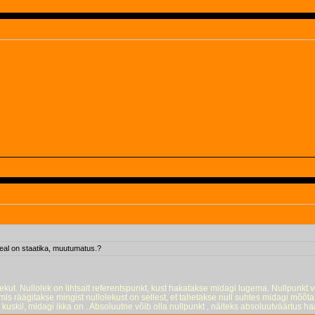
 seal on staatika, muutumatus.?
lekut. Nullolek on lihtsalt referentspunkt, kust hakatakse midagi lugema. Nullpunkt 
umis räägitakse mingist nullolekust on sellest, et tahetakse null suhtes midagi mõõta
e kuskil, midagi ikka on . Absoluutne võib olla nullpunkt , näiteks absoluutväärtus haa