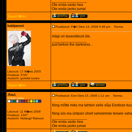
_________________
Ole enda vastu hea
Ole enda jaoks jumal
Tagasi �les
haldjanool
Postitatud: P�h Dets 14, 2008 5:48 pm
Teema:
Arengumaag
mägi on tasandikust üle.
_________________
just before the darkness...
Liitunud: 17 M�rts 2005
Postitusi: 5797
Asukoht: goriolisi tuules
Tagasi �les
.Raul.
Postitatud: Esm Dets 15, 2008 1:12 am
Teema:
Indigo päike.
Ning mõtte miks ma tahtsin selle sõja Eestisse tuua
Liitunud: 11 M�rts 2008
Ning siis ma üritasin ühelt vahelehele teisele vah
Postitusi: 1347
_________________
Asukoht: Helsingi/ Rakvere
Ole enda vastu hea
Ole enda jaoks jumal