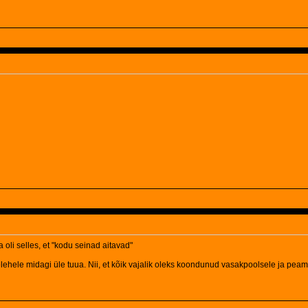
 oli selles, et "kodu seinad aitavad"
elehele midagi üle tuua. Nii, et kõik vajalik oleks koondunud vasakpoolsele ja peam