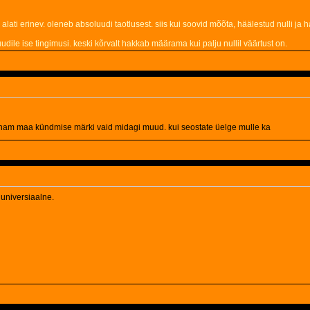
lati erinev. oleneb absoluudi taotlusest. siis kui soovid mõõta, häälestud nulli ja ha
uudile ise tingimusi. keski kõrvalt hakkab määrama kui palju nullil väärtust on.
enam maa kündmise märki vaid midagi muud. kui seostate üelge mulle ka
 universiaalne.