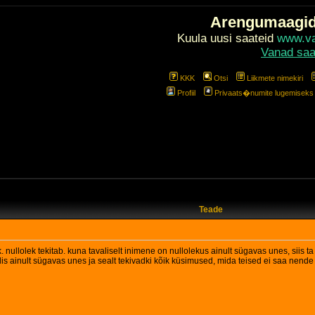
Arengumaagi
Kuula uusi saateid
www.val
Vanad saa
KKK
Otsi
Liikmete nimekiri
Profiil
Privaats�numite lugemiseks l
Teade
k. nullolek tekitab. kuna tavaliselt inimene on nullolekus ainult sügavas unes, siis ta
s ainult sügavas unes ja sealt tekivadki kõik küsimused, mida teised ei saa nende