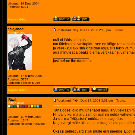
Liitunud: 29 Dets 2004
Postitusi: 6324
Tagasi �les
haldjanool
Postitatud: Nelj Dets 11, 2008 2:10 pm
Teema:
Arengumaag
null ei tähista tühjust.
ma ütleks otse vastupidi - see on kõige rohkem tä
ja veel - kui akk siin kirjeldab asju, siis tekib vai
aga minuteada peaks olema vertikaalne, vähemalt 
_________________
just before the darkness...
Liitunud: 17 M�rts 2005
Postitusi: 5797
Asukoht: goriolisi tuules
Tagasi �les
.Raul.
Postitatud: P�h Dets 14, 2008 3:01 pm
Teema:
Indigo päike.
Täna öösel olid mu unenäod nagu arvutiekraan mill
Nii palju kui ma aru sain oli igal nii öelda vahel
Liitunud: 11 M�rts 2008
Ja siis ma "klõpsisin" mööda neid sagedusi.
Postitusi: 1347
Kogu värgi mõte oli see, et midagi ei ole päris nii
Asukoht: Helsingi/ Rakvere
Üksasi sellest värgist jäi mulle eriti meelde. Et o