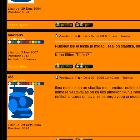
Liitunud: 29 Dets 2004
Postitusi: 6324
Tagasi �les
maximus
Postitatud: P�h Dets 07, 2008 6:35 am
Teema:
Indigo päike.
Nullolek ise ei tekita ju midagi, seal on staatika,
_________________
Liitunud: 5 Nov 2007
Kuhu tõttad, Trilma?
Postitusi: 1048
Asukoht: L-Virumaa
Tagasi �les
akk
Postitatud: P�h Dets 07, 2008 10:40 am
Teema:
Indigo päike.
ilma nullolekuta on staatika muutumatus. nullolek i
inimese vaateväljas on ka üks pimekoht kuhu inim
nullkoha juures on tavaliselt energiavoog ja mõõ
Liitunud: 29 Dets 2004
Postitusi: 6324