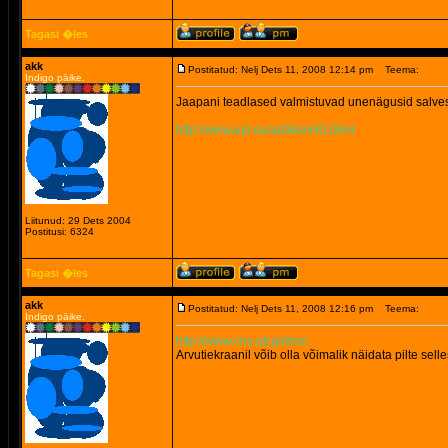
Tagasi �les
akk
Postitatud: Nelj Dets 11, 2008 12:14 pm
Teema:
Indigo päike.
Jaapani teadlased valmistuvad unenägusid salve
http://www.epl.ee/artikkel/451864
Liitunud: 29 Dets 2004
Postitusi: 6324
Tagasi �les
akk
Postitatud: Nelj Dets 11, 2008 12:16 pm
Teema:
Indigo päike.
http://www.cns.atr.jp/dcn/
Arvutiekraanil võib olla võimalik näidata pilte se