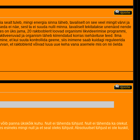
a sealt tuleb, mingi energia sinna läheb, tavaliselt on see veel mingit värvi ja
 seda ei näe, sest ta ei suuda nulli minna. tavaliselt tekitatakse unenäod nende
uures on üks jama, 20 raktooblerit loovad organismi likvideerimise programmi,
ktiveeruvad ja organism läheb kiirendatud korras isehävituse teed. Ilma
ine, et kui suuta kontrollida geene, siis inimene saab kuidagi reguleerida
arvan, et raktoblerid võivad luua uue keha vana asemele mis on nii öelda
u võib panna ükskõik kuhu. Null ei tähenda tühjust. Null ei tähenda ka olekut.
esineks mingi null ja et seal oleks tühjust. Absoluutset tühjust ei ole kuskil,