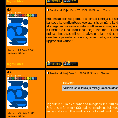
Tagasi �les
akk
Postitatud: P�h Dets 07, 2008 10:58 am
Teema:
Indigo päike.
näiteks kui ollakse poolunes silmad kinni ja kui sil
kui seda kujundit mõttes keerata, siis on näha kuid
abil. aga kui inimene suudab nulli ennast viia, sii
kui nendele keskenduda siis organism läheb isehäv
nullita toimub see nii, et nähakse und ja need gee
oma keha ja seda remontida, tervendada, võimalik 
upgraditud variant
Liitunud: 29 Dets 2004
Postitusi: 6324
Tagasi �les
akk
Postitatud: Nelj Dets 11, 2008 11:54 am
Teema:
Indigo päike.
Tsiteerin::
Nullolek ise ei tekita ju midagi, seal on sta
Tegelikult nullolek ei tähenda mingit olekut. Nullo
See, et siin foorumis räägitakse mingist nullolekust
midagi ikka on . Absoluutne võib olla nullpunkt , n
Liitunud: 29 Dets 2004
Postitusi: 6324