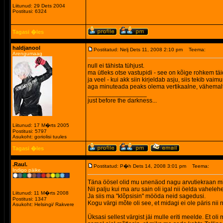
Liitunud: 29 Dets 2004
Postitusi: 6324
Tagasi �les
haldjanool
Postitatud: Nelj Dets 11, 2008 2:10 pm
Teema:
Arengumaag
null ei tähista tühjust.
ma ütleks otse vastupidi - see on kõige rohkem tä
ja veel - kui akk siin kirjeldab asju, siis tekib vai
aga minuteada peaks olema vertikaalne, vähemalt 
_________________
just before the darkness...
Liitunud: 17 M�rts 2005
Postitusi: 5797
Asukoht: goriolisi tuules
Tagasi �les
.Raul.
Postitatud: P�h Dets 14, 2008 3:01 pm
Teema:
Indigo päike.
Täna öösel olid mu unenäod nagu arvutiekraan mill
Nii palju kui ma aru sain oli igal nii öelda vahel
Liitunud: 11 M�rts 2008
Ja siis ma "klõpsisin" mööda neid sagedusi.
Postitusi: 1347
Kogu värgi mõte oli see, et midagi ei ole päris nii
Asukoht: Helsingi/ Rakvere
Üksasi sellest värgist jäi mulle eriti meelde. Et o