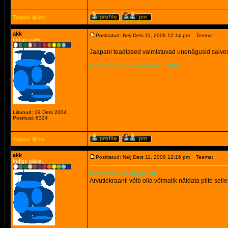
Tagasi �les
akk
Postitatud: Nelj Dets 11, 2008 12:14 pm
Teema:
Indigo päike.
Jaapani teadlased valmistuvad unenägusid salve
http://www.epl.ee/artikkel/451864
Liitunud: 29 Dets 2004
Postitusi: 6324
Tagasi �les
akk
Postitatud: Nelj Dets 11, 2008 12:16 pm
Teema:
Indigo päike.
http://www.cns.atr.jp/dcn/
Arvutiekraanil võib olla võimalik näidata pilte se