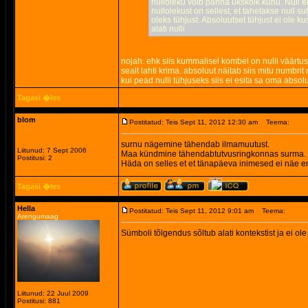
nulloleku võib panna ükskõik kuhu. Null ei
nullolekust on sellest, et tahetakse null s
oleks tühjust. Absoluutset tühjust ei ole k
alati nulli
nojah. ehk siis kummalisel kombel on nulli väärtus 
sealt lahti krima. absoluut näitab siis mitu numbrit 
kui pead nulli tühjuseks siis ei esita sa oma absol
Tagasi �les
blom
Postitatud: Teis Sept 11, 2012 12:30 am
Teema:
surnu nägemine tähendab ilmamuutust.
Liitunud: 7 Sept 2006
Maa kündmine tähendabtutvusringkonnas surma.
Postitusi: 2
Häda on selles et et tänapäeva inimesed ei näe 
Tagasi �les
Hella
Postitatud: Teis Sept 11, 2012 9:01 am
Teema:
Arengumaag
Sümboli tõlgendus sõltub alati kontekstist ja ei ole
Liitunud: 22 Juul 2009
Postitusi: 881