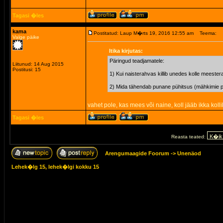
Tagasi �les
kama
Postitatud: Laup M�rts 19, 2016 12:55 am
Teema:
Valge päike
Itika kirjutas:
Päringud teadjamatele:
Liitunud: 14 Aug 2015
Postitusi: 15
1) Kui naisterahvas killib unedes kolle meeste
2) Mida tähendab punane pühitsus (mähkimie pu
vahet pole, kas mees või naine, koll jääb ikka koll
Tagasi �les
Reasta teated:
Arengumaagide Foorum
->
Unenäod
Lehek�lg
15
, lehek�lgi kokku
15