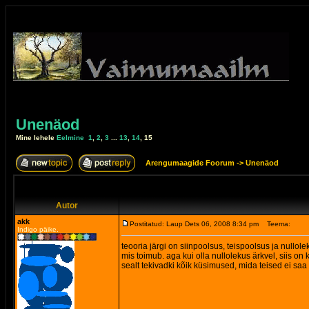
Unenäod
Mine lehele
Eelmine
1
,
2
,
3
...
13
,
14
,
15
Arengumaagide Foorum
->
Unenäod
Autor
akk
Postitatud: Laup Dets 06, 2008 8:34 pm
Teema:
Indigo päike.
teooria järgi on siinpoolsus, teispoolsus ja nullole
mis toimub. aga kui olla nullolekus ärkvel, siis o
sealt tekivadki kõik küsimused, mida teised ei saa