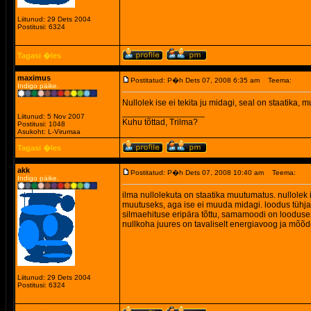
Liitunud: 29 Dets 2004
Postitusi: 6324
Tagasi �les
maximus
Postitatud: P�h Dets 07, 2008 6:35 am
Teema:
Indigo päike.
Nullolek ise ei tekita ju midagi, seal on staatika,
_________________
Liitunud: 5 Nov 2007
Kuhu tõttad, Trilma?
Postitusi: 1048
Asukoht: L-Virumaa
Tagasi �les
akk
Postitatud: P�h Dets 07, 2008 10:40 am
Teema:
Indigo päike.
ilma nullolekuta on staatika muutumatus. nullolek is
muutuseks, aga ise ei muuda midagi. loodus tühja 
silmaehituse eripära tõttu, samamoodi on looduse
nullkoha juures on tavaliselt energiavoog ja mõõ
Liitunud: 29 Dets 2004
Postitusi: 6324