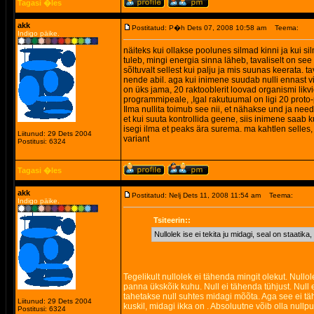
Tagasi �les
akk
Postitatud: P�h Dets 07, 2008 10:58 am
Teema:
Indigo päike.
näiteks kui ollakse poolunes silmad kinni ja kui si
tuleb, mingi energia sinna läheb, tavaliselt on see
sõltuvalt sellest kui palju ja mis suunas keerata. t
nende abil. aga kui inimene suudab nulli ennast vii
on üks jama, 20 raktooblerit loovad organismi li
programmipeale, ,Igal rakutuumal on ligi 20 proto
Ilma nullita toimub see nii, et nähakse und ja ne
et kui suuta kontrollida geene, siis inimene saab 
isegi ilma et peaks ära surema. ma kahtlen selles
Liitunud: 29 Dets 2004
variant
Postitusi: 6324
Tagasi �les
akk
Postitatud: Nelj Dets 11, 2008 11:54 am
Teema:
Indigo päike.
Tsiteerin::
Nullolek ise ei tekita ju midagi, seal on staatik
Tegelikult nullolek ei tähenda mingit olekut. Nullo
panna ükskõik kuhu. Null ei tähenda tühjust. Null e
tahetakse null suhtes midagi mõõta. Aga see ei tähe
Liitunud: 29 Dets 2004
kuskil, midagi ikka on . Absoluutne võib olla nullpu
Postitusi: 6324