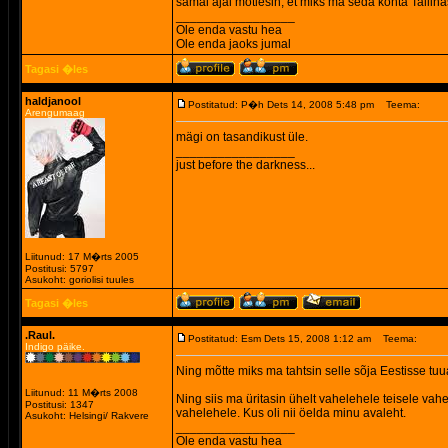
samal ajal mõtlesin, et miks ma seda kohta Tallina
_________________
Ole enda vastu hea
Ole enda jaoks jumal
Tagasi �les
haldjanool
Postitatud: P�h Dets 14, 2008 5:48 pm
Teema:
Arengumaag
mägi on tasandikust üle.
_________________
just before the darkness...
Liitunud: 17 M�rts 2005
Postitusi: 5797
Asukoht: goriolisi tuules
Tagasi �les
.Raul.
Postitatud: Esm Dets 15, 2008 1:12 am
Teema:
Indigo päike.
Ning mõtte miks ma tahtsin selle sõja Eestisse tuua
Liitunud: 11 M�rts 2008
Ning siis ma üritasin ühelt vahelehele teisele vah
Postitusi: 1347
vahelehele. Kus oli nii öelda minu avaleht.
Asukoht: Helsingi/ Rakvere
_________________
Ole enda vastu hea