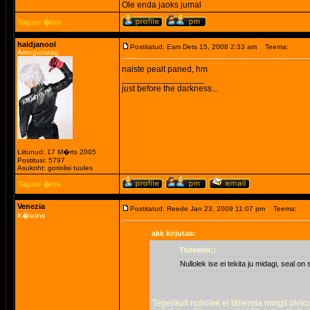
Ole enda jaoks jumal
Tagasi �les
haldjanool
Postitatud: Esm Dets 15, 2008 2:33 am
Teema:
Arengumaag
naiste pealt paned, hm
_________________
just before the darkness...
Liitunud: 17 M�rts 2005
Postitusi: 5797
Asukoht: goriolisi tuules
Tagasi �les
Venezia
Postitatud: Reede Jan 23, 2009 11:07 pm
Teema:
K�laline
akk kirjutas:
Tsiteerin::
Nullolek ise ei tekita ju midagi, seal o
Tegelikult nullolek ei tähenda mingit oleku