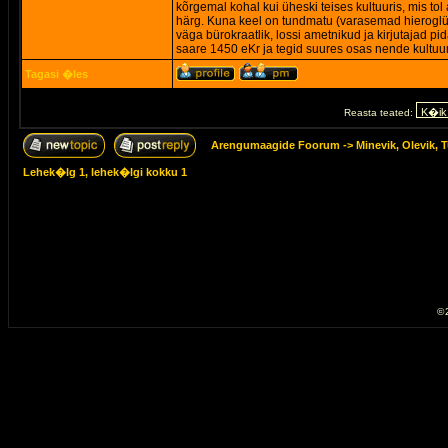
kõrgemal kohal kui üheski teises kultuuris, mis to
härg. Kuna keel on tundmatu (varasemad hieroglüüfid
väga bürokraatlik, lossi ametnikud ja kirjutajad p
saare 1450 eKr ja tegid suures osas nende kultuur
Tagasi �les
Reasta teated:
Arengumaagide Foorum
->
Minevik, Olevik, T
Lehek�lg
1
, lehek�lgi kokku
1
© 