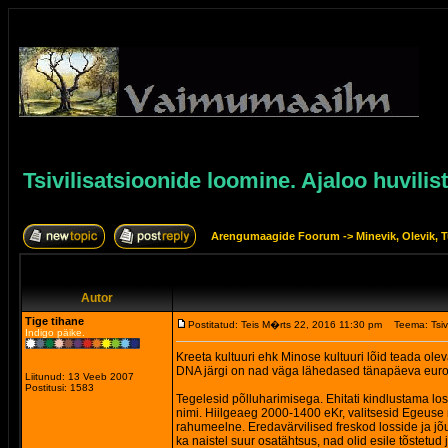
Tsivilisatsioonide loomine. Ajaloo huvilis
Arengumaagide Foorum
->
Minevik, Olevik, T
Autor
Tige tihane
Postitatud: Teis M�rts 22, 2016 11:30 pm
Teema: Tsivi
Indigo päike.
Kreeta kultuuri ehk Minose kultuuri lõid teada olev
DNA järgi on nad väga lähedased tänapäeva euro
Liitunud: 13 Veeb 2007
Postitusi: 1583
Tegelesid põlluharimisega. Ehitati kindlustama lo
nimi. Hiilgeaeg 2000-1400 eKr, valitsesid Egeuse m
rahumeelne. Eredavärvilised freskod losside ja jõuk
ka naistel suur osatähtsus, nad olid esile tõstetud