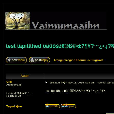
test täpitähed öäüõšž€®ß©•±?¶¥?·~¿•,¡?
Arengumaagide Foorum
->
Prügikast
Autor
Urki
Postitatud: P�h Nov 13, 2016 4:04 am
Teema: test 
Arengumaag
test täpitähed öäüõšž€®ß©•±?¶¥?·~¿•,¡?§?
Liitunud: 9 Juul 2010
Postitusi: 38
Tagasi �les