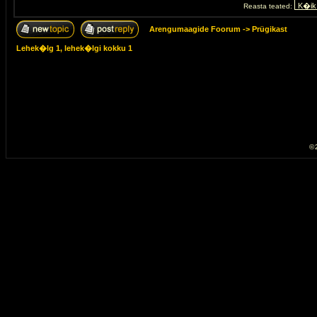
Reasta teated:
Arengumaagide Foorum
->
Prügikast
Lehek�lg
1
, lehek�lgi kokku
1
© 