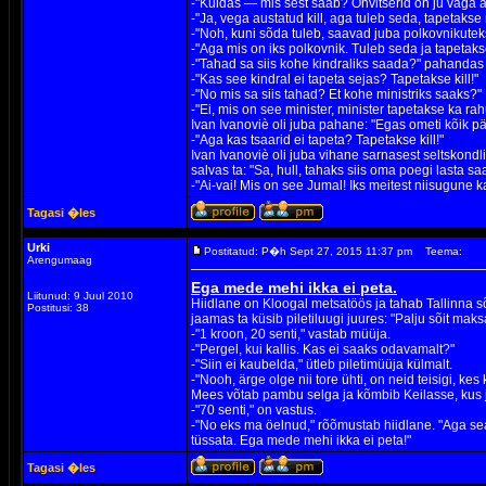
-"Kuidas — mis sest saab? Ohvitserid on ju väga a
-"Ja, vega austatud kill, aga tuleb seda, tapetakse 
-"Noh, kuni sõda tuleb, saavad juba polkovnikutek
-"Aga mis on iks polkovnik. Tuleb seda ja tapetak
-"Tahad sa siis kohe kindraliks saada?" pahandas 
-"Kas see kindral ei tapeta sejas? Tapetakse kill!"
-"No mis sa siis tahad? Et kohe ministriks saaks?"
-"Ei, mis on see minister, minister tapetakse ka rah
Ivan Ivanoviè oli juba pahane: "Egas ometi kõik pä
-"Aga kas tsaarid ei tapeta? Tapetakse kill!"
Ivan Ivanoviè oli juba vihane sarnasest seltskondl
salvas ta: "Sa, hull, tahaks siis oma poegi lasta 
-"Ai-vai! Mis on see Jumal! Iks meitest niisugune ka
Tagasi �les
Urki
Postitatud: P�h Sept 27, 2015 11:37 pm
Teema:
Arengumaag
Ega mede mehi ikka ei peta.
Liitunud: 9 Juul 2010
Hiidlane on Kloogal metsatöös ja tahab Tallinna s
Postitusi: 38
jaamas ta küsib piletiluugi juures: "Palju sõit ma
-"1 kroon, 20 senti," vastab müüja.
-"Pergel, kui kallis. Kas ei saaks odavamalt?"
-"Siin ei kaubelda," ütleb piletimüüja külmalt.
-"Nooh, ärge olge nii tore ühti, on neid teisigi, ke
Mees võtab pambu selga ja kõmbib Keilasse, kus jä
-"70 senti," on vastus.
-"No eks ma öelnud," rõõmustab hiidlane. "Aga se
tüssata. Ega mede mehi ikka ei peta!"
Tagasi �les