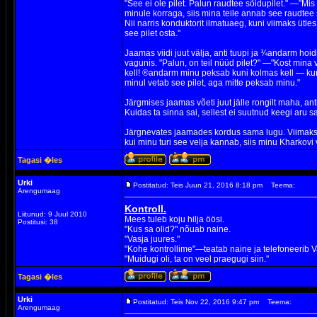
"See ei ole pilet. Palun raudtee sõidupilet." —"Mis t
minule korraga, siis mina teile annab see raudtee 
Nii narris konduktorit ilmatuaeg, kuni viimaks ütl
see pilet osta."
Jaamas viidi juut välja, anti tuupi ja ¾andarm hoid
vagunis. "Palun, on teil nüüd pilet?" —"Kost min
kell! ®andarm minu peksab kuni kolmas kell — kuna
minul vetab see pilet, aga mitte peksab minu."
Järgmises jaamas võeti juut jälle rongilt maha, anti
Kuidas ta sinna sai, sellest ei suutnud keegi aru s
Järgnevates jaamades kordus sama lugu. Viimaks j
kui minu turi see velja kannab, siis minu Kharkovi 
Tagasi �les
Urki
Postitatud: Teis Juun 21, 2016 8:18 pm
Teema:
Arengumaag
Kontroll.
Liitunud: 9 Juul 2010
Mees tuleb koju hilja öösi.
Postitusi: 38
"Kus sa olid?" nõuab naine.
"Vasja juures."
"Kohe kontrollime"—teatab naine ja telefoneerib Va
"Muidugi oli, ta on veel praegugi siin."
Tagasi �les
Urki
Postitatud: Teis Nov 22, 2016 9:47 pm
Teema:
Arengumaag