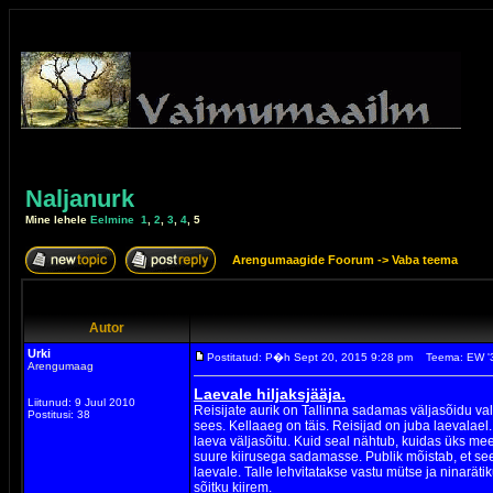
Naljanurk
Mine lehele
Eelmine
1
,
2
,
3
,
4
,
5
Arengumaagide Foorum
->
Vaba teema
Autor
Urki
Postitatud: P�h Sept 20, 2015 9:28 pm
Teema: EW '
Arengumaag
Laevale hiljaksjääja.
Liitunud: 9 Juul 2010
Reisijate aurik on Tallinna sadamas väljasõidu val
Postitusi: 38
sees. Kellaaeg on täis. Reisijad on juba laevalael.
laeva väljasõitu. Kuid seal nähtub, kuidas üks me
suure kiirusega sadamasse. Publik mõistab, et see
laevale. Talle lehvitatakse vastu mütse ja ninarätik
sõitku kiirem.