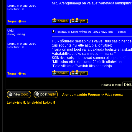
Mitu Arengumaagi on vaja, et vahetada lambipirni
Liitunud: 9 Juul 2010
Postitusi: 38
Tagasi �les
Urki
Postitatud: Kolm M�rts 08, 2017 9:29 pm
Teema:
Arengumaag
Hulk sõdureid seisab rivis valvel, tuul sasib nende
Liitunud: 9 Juul 2010
Siis sõdurite rivi ette astub allohvitser:
Postitusi: 38
"Täna on mul tööd välja pakkuda tõelistele laiskade
Vabatahtlikud, üks samm ette — marss!"
Kõik rivis seisjad astuvad sammu ette, peale ühe.
"Miks sina ette ei astunud?" küsib allohvitser.
"Pole viitsinud," vastab üksinda seisja.
Tagasi �les
Reasta teated:
Arengumaagide Foorum
->
Vaba teema
Lehek�lg
5
, lehek�lgi kokku
5