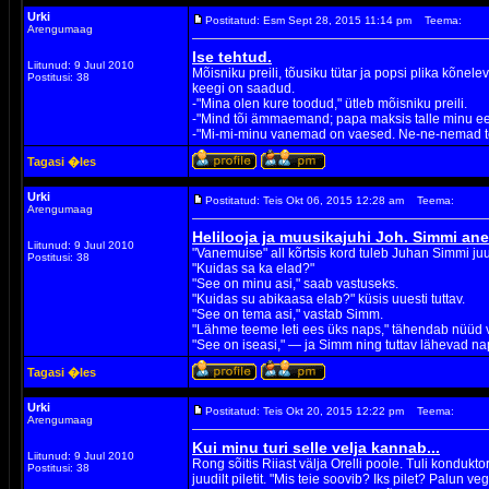
Urki
Postitatud: Esm Sept 28, 2015 11:14 pm
Teema:
Arengumaag
Ise tehtud.
Liitunud: 9 Juul 2010
Mõisniku preili, tõusiku tütar ja popsi plika kõnele
Postitusi: 38
keegi on saadud.
-"Mina olen kure toodud," ütleb mõisniku preili.
-"Mind tõi ämmaemand; papa maksis talle minu eest
-"Mi-mi-minu vanemad on vaesed. Ne-ne-nemad tee
Tagasi �les
Urki
Postitatud: Teis Okt 06, 2015 12:28 am
Teema:
Arengumaag
Helilooja ja muusikajuhi Joh. Simmi an
Liitunud: 9 Juul 2010
"Vanemuise" all kõrtsis kord tuleb Juhan Simmi juure
Postitusi: 38
"Kuidas sa ka elad?"
"See on minu asi," saab vastuseks.
"Kuidas su abikaasa elab?" küsis uuesti tuttav.
"See on tema asi," vastab Simm.
"Lähme teeme leti ees üks naps," tähendab nüüd 
"See on iseasi," — ja Simm ning tuttav lähevad n
Tagasi �les
Urki
Postitatud: Teis Okt 20, 2015 12:22 pm
Teema:
Arengumaag
Kui minu turi selle velja kannab...
Liitunud: 9 Juul 2010
Rong sõitis Riiast välja Orelli poole. Tuli kondukto
Postitusi: 38
juudilt piletit. "Mis teie soovib? Iks pilet? Palun v