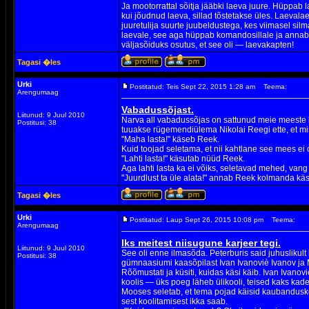
Ja mootorrattal sõitja jääbki laeva juure. Hüppab la
kui jõudnud laeva, sillad tõstetakse üles. Laevala
juuretulija suurte juubeldustega, kes viimasel silm
laevale, see aga hüppab komandosillale ja annab 
väljasõiduks osutus, et see oli — laevakapten!
Tagasi �les
Urki
Postitatud: Teis Sept 22, 2015 1:28 am
Teema:
Arengumaag
Vabadussõjast.
Liitunud: 9 Juul 2010
Narva all vabadussõjas on sattunud meie meeste k
Postitusi: 38
tuuakse rügemendiülema Nikolai Reegi ette, et m
"Maha lasta!" käseb Reek.
Kuid toojad seletama, et nii kahtlane see mees ei
"Lahti lasta!" käsutab nüüd Reek.
Aga lahti lasta ka ei võiks, seletavad mehed, vang 
"Juurdlust ta üle alata!" annab Reek kolmanda käs
Tagasi �les
Urki
Postitatud: Laup Sept 26, 2015 10:08 pm
Teema:
Arengumaag
Iks meitest niisugune karjeer tegi.
Liitunud: 9 Juul 2010
See oli enne ilmasõda. Peterburis said juhuslikult
Postitusi: 38
gümnaasiumi kaasõpilast Ivan Ivanoviè Ivanov ja 
Rõõmustati ja küsiti, kuidas käsi käib. Ivan Ivanoviè
koolis — üks poeg läheb ülikooli, teised kaks kad
Mooses seletab, et tema pojad käisid kaubandusko
sest koolitamisest ikka saab.