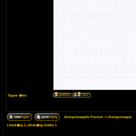
Tagasi �les
Arengumaagide Foorum
->
Arengumaagia
Lehek�lg
1
, lehek�lgi kokku
1