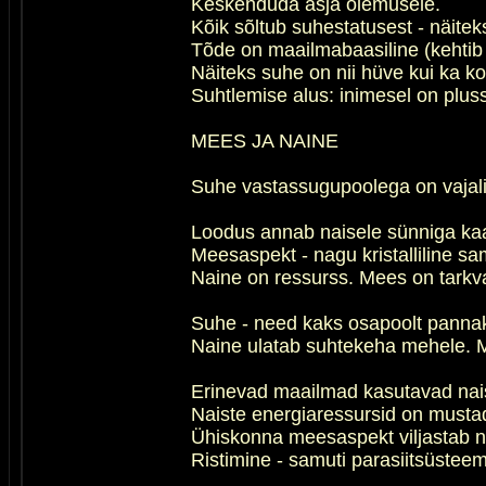
Keskenduda asja olemusele.
Kõik sõltub suhestatusest - näite
Tõde on maailmabaasiline (kehtib ü
Näiteks suhe on nii hüve kui ka ko
Suhtlemise alus: inimesel on plus
MEES JA NAINE
Suhe vastassugupoolega on vajali
Loodus annab naisele sünniga kaas
Meesaspekt - nagu kristalliline 
Naine on ressurss. Mees on tarkv
Suhe - need kaks osapoolt pannak
Naine ulatab suhtekeha mehele. Me
Erinevad maailmad kasutavad naise
Naiste energiaressursid on mustad
Ühiskonna meesaspekt viljastab na
Ristimine - samuti parasiitsüstee