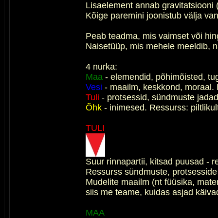
Lisaelement annab gravitatsiooni 
Kõige paremini joonistub välja van
Peab teadma, mis vaimset või hing
Naisetüüp, mis mehele meeldib, nä
4 nurka:
Maa
- elemendid, põhimõisted, tugi
Vesi
- maailm, keskkond, moraal. Re
Tuli
- protsessid, sündmuste jadad. 
Õhk
- inimesed. Ressurss: piltliku
TULI
Suur rinnapartii, kitsad puusad - r
Ressurss sündmuste, protsesside 
Mudelite maailm (nt füüsika, mate
siis me teame, kuidas asjad käiva
MAA