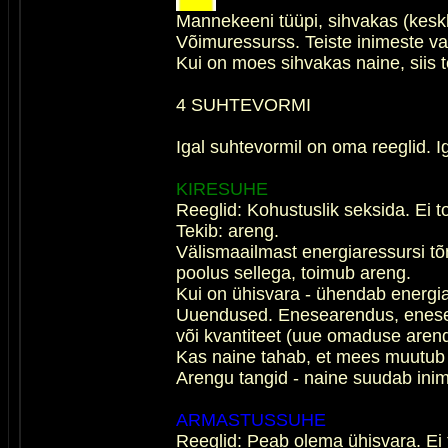
Mannekeeni tüüpi, sihvakas (kesk
Võimuressurss. Teiste inimeste va
Kui on moes sihvakas naine, siis 
4 SUHTEVORMI
Igal suhtevormil on oma reeglid. Ig
KIRESUHE
Reeglid: Kohustuslik seksida. Ei to
Tekib: areng.
Välismaailmast energiaressursi tõ
poolus sellega, toimub areng.
Kui on ühisvara - ühendab energia
Uuendused. Enesearendus, enesemu
või kvantiteet (uue omaduse aren
Kas naine tahab, et mees muutub j
Arengu tangid - naine suudab ini
ARMASTUSSUHE
Reeglid: Peab olema ühisvara. Ei to