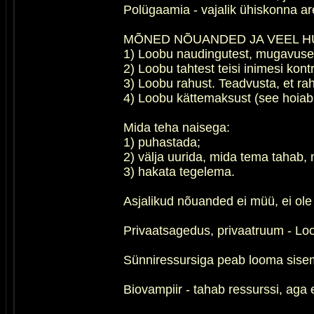
Polügaamia - vajalik ühiskonna 
MÕNED NÕUANDED JA VEEL HU
1) Loobu naudingutest, mugavusest. 
2) Loobu tahtest teisi inimesi kon
3) Loobu rahust. Teadvusta, et rah
4) Loobu kättemaksust (see hoiab 
Mida teha naisega:
1) puhastada;
2) välja uurida, mida tema tahab, 
3) hakata tegelema.
Asjalikud nõuanded ei müü, ei ole 
Privaatsagedus, privaatruum - Lo
Sünniressursiga peab looma sisem
Biovampiir - tahab ressurssi, aga 