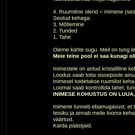
4. Ruumiline olend = inimene (seo
Seotud kehaga:
3. Mõtlemine
2. Tunded
1. Tahe
Oleme kahte sugu. Meil on tung le
Meie teine pool ei saa kunagi ol
Inimestele on antud kristalliline 
Loodus saab toita sissepoole ainu
Inimesel toidetakse ruumilist keha
Loomal saab kontrollida tahet, tun
INIMESE KOHUSTUS ON LUUA,
Inimene tunneb ebamugavust, et ta
teisiku ja annab meile looma keha
väärtust.
Karda päästjaid.