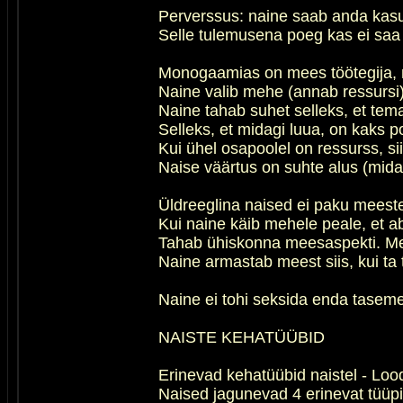
Perverssus: naine saab anda kasut
Selle tulemusena poeg kas ei saa 
Monogaamias on mees töötegija, n
Naine valib mehe (annab ressursi
Naine tahab suhet selleks, et te
Selleks, et midagi luua, on kaks 
Kui ühel osapoolel on ressurss, sii
Naise väärtus on suhte alus (mida
Üldreeglina naised ei paku meest
Kui naine käib mehele peale, et a
Tahab ühiskonna meesaspekti. Mees
Naine armastab meest siis, kui t
Naine ei tohi seksida enda tase
NAISTE KEHATÜÜBID
Erinevad kehatüübid naistel - Loo
Naised jagunevad 4 erinevat tüüpi