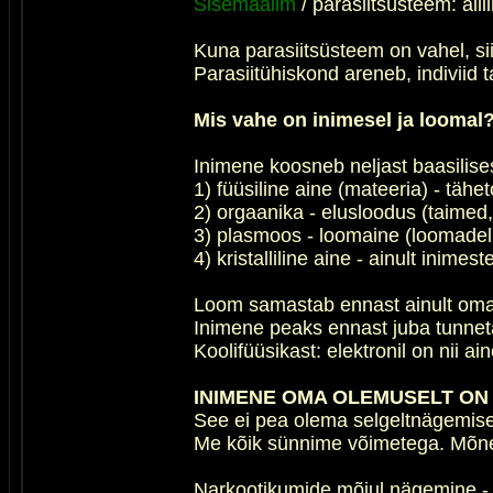
Sisemaailm
/ parasiitsüsteem: alli
Kuna parasiitsüsteem on vahel, siis
Parasiitühiskond areneb, indiviid 
Mis vahe on inimesel ja loomal
Inimene koosneb neljast baasilises
1) füüsiline aine (mateeria) - tähe
2) orgaanika - elusloodus (taimed
3) plasmoos - loomaine (loomadel 
4) kristalliline aine - ainult inimest
Loom samastab ennast ainult oma 
Inimene peaks ennast juba tunnetam
Koolifüüsikast: elektronil on nii ai
INIMENE OMA OLEMUSELT ON 
See ei pea olema selgeltnägemise
Me kõik sünnime võimetega. Mõnel
Narkootikumide mõjul nägemine - 