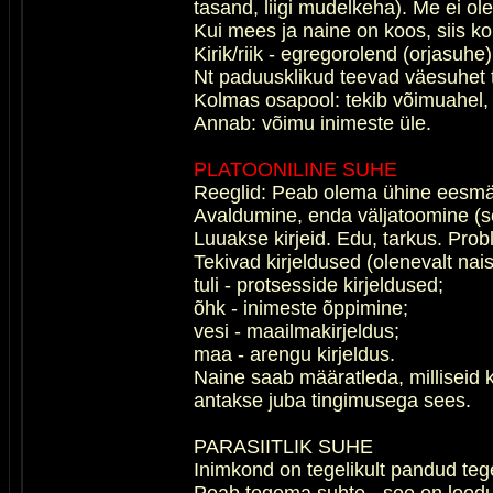
tasand, liigi mudelkeha). Me ei ol
Kui mees ja naine on koos, siis k
Kirik/riik - egregorolend (orjasuhe)
Nt paduusklikud teevad väesuhet t
Kolmas osapool: tekib võimuahel, 
Annab: võimu inimeste üle.
PLATOONILINE SUHE
Reeglid: Peab olema ühine eesmär
Avaldumine, enda väljatoomine (see
Luuakse kirjeid. Edu, tarkus. Pro
Tekivad kirjeldused (olenevalt nais
tuli - protsesside kirjeldused;
õhk - inimeste õppimine;
vesi - maailmakirjeldus;
maa - arengu kirjeldus.
Naine saab määratleda, milliseid ki
antakse juba tingimusega sees.
PARASIITLIK SUHE
Inimkond on tegelikult pandud t