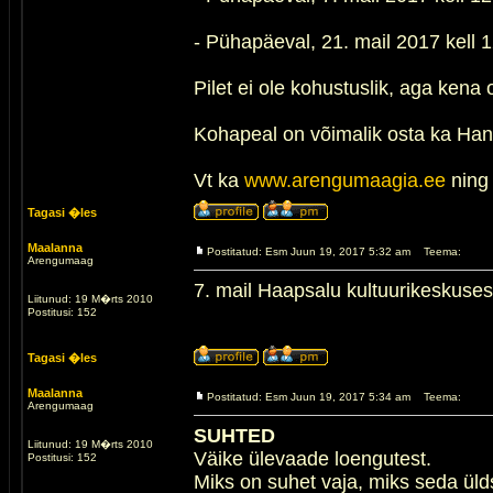
- Pühapäeval, 21. mail 2017 kell 
Pilet ei ole kohustuslik, aga kena 
Kohapeal on võimalik osta ka Han
Vt ka
www.arengumaagia.ee
nin
Tagasi �les
Maalanna
Postitatud: Esm Juun 19, 2017 5:32 am
Teema:
Arengumaag
7. mail Haapsalu kultuurikeskuses
Liitunud: 19 M�rts 2010
Postitusi: 152
Tagasi �les
Maalanna
Postitatud: Esm Juun 19, 2017 5:34 am
Teema:
Arengumaag
SUHTED
Liitunud: 19 M�rts 2010
Väike ülevaade loengutest.
Postitusi: 152
Miks on suhet vaja, miks seda ül