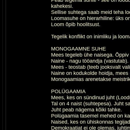
Peab tegema suhte - see on loodusl
kahekesi.
Sellise suhtega saab meid teha lo
Loomasuhe on hierarhiline: üks on 
Loom õpib hoolitsust.
Tegelik konflikt on inimliku ja lo
MONOGAAMNE SUHE
Mees tegeleb ühe naisega. Õppiv 
Naine - nagu tööandja (vastutab).
Mees - teostab (teeb jooksvalt vali
Naine on kodukolde hoidja, mees o
Monogaamias arenetakse meistriks
POLÜGAAMIA
Mees, kes on sündinud juht (Loodus
Tal on 4 naist (suhtepesa). Juht 
Juht peab nägema kõiki tahke.
Polügaamia tasemel mehed on kat
Naised, kes on ühiskonnas tegijad
Demokraatiat ei ole olemas, juhtim