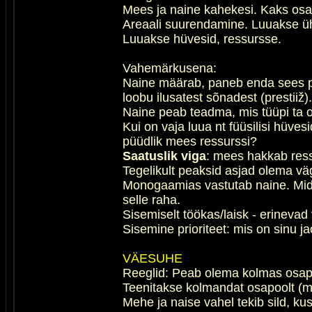
Mees ja naine kahekesi. Kaks osa
Areaali suurendamine. Luuakse üh
Luuakse hüvesid, ressursse.
Vahemärkusena:
Naine määrab, paneb enda sees pai
loobu ilusatest sõnadest (prestiiž
Naine peab teadma, mis tüüpi ta on
Kui on vaja luua nt füüsilisi hüve
püüdlik mees ressurssi?
Saatuslik viga
: mees hakkab ressu
Tegelikult peaksid asjad olema väga
Monogaamias vastutab naine. Mida t
selle raha.
Sisemiselt töökas/laisk - erineva
Sisemine prioriteet: mis on sinu 
VÄESUHE
Reeglid: Peab olema kolmas osapoo
Teenitakse kolmandat osapoolt (maa
Mehe ja naise vahel tekib sild, kus