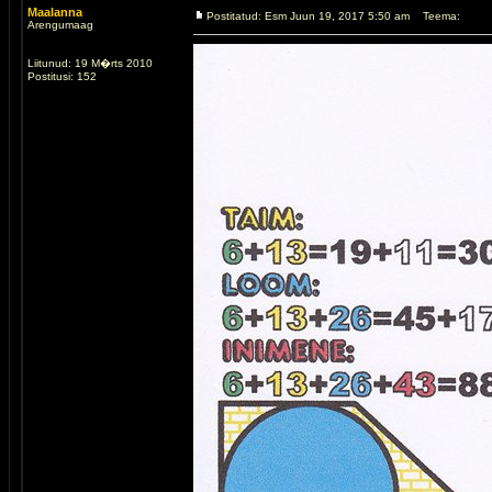
Maalanna
Postitatud: Esm Juun 19, 2017 5:50 am
Teema:
Arengumaag
Liitunud: 19 M�rts 2010
Postitusi: 152