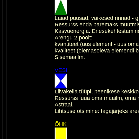
Laiad puusad, väikesed rinnad - gr
Ressurss enda paremaks muutmise
Kasvuenergia. Enesekehtestamine,
Arengu 2 poolt:
kvantiteet (uus element - uus oma
kvaliteet (olemasoleva elemendi br
Sisemaailm.
VESI
Liivakella tüüpi, peenikese keskk
Ressurss luua oma maailm, oma m
Astraal.
Lihtsuse otsimine: tagajärjeks are
ÕHK