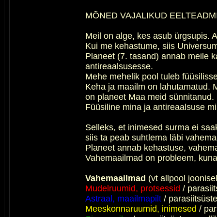
MÕNED VAJALIKUD EELTEADM
Meil on alge, kes asub ürgsupis. 
Kui me kehastume, siis Universumi
Planeet (7. tasand) annab meile k
antireaalsusesse.
Mehe mehelik pool tuleb füüsiliss
Keha ja maailm on lahutamatud. Ma
on planeet Maa meid sünnitanud.
Füüsiline mina ja antireaalsuse m
Selleks, et inimesed surma ei sa
siis ta peab suhtlema läbi vahema
Planeet annab kehastuse, vahemaai
Vahemaailmad on probleem, kuna p
Vahemaailmad
(vt allpool joonisel
Mudelruumid, protsessid
/ parasi
Astraal, maailmapilt
/ parasiitsüs
Meeskonnaruumid, inimesed
/ par