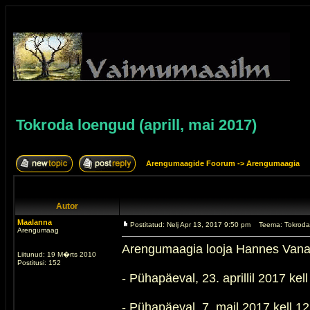
Tokroda loengud (aprill, mai 2017)
Arengumaagide Foorum
->
Arengumaagia
Autor
Maalanna
Postitatud: Nelj Apr 13, 2017 9:50 pm
Teema: Tokroda 
Arengumaag
Arengumaagia looja Hannes Vanakü
Liitunud: 19 M�rts 2010
Postitusi: 152
- Pühapäeval, 23. aprillil 2017 ke
- Pühapäeval, 7. mail 2017 kell 1