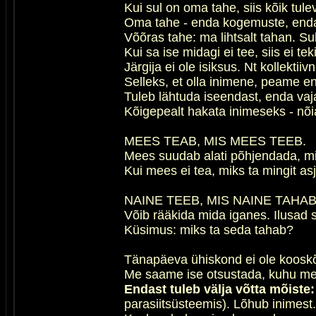
Kui sul on oma tahe, siis kõik tulev
Oma tahe - enda kogemuste, enda v
Võõras tahe: ma lihtsalt tahan. Sul
Kui sa ise midagi ei tee, siis ei te
Järgija ei ole isiksus. Nt kollektii
Selleks, et olla inimene, peame e
Tuleb lähtuda iseendast, enda vaj
Kõigepealt hakata inimeseks - nõi
MEES TEAB, MIS MEES TEEB.
Mees suudab alati põhjendada, mik
Kui mees ei tea, miks ta mingit asj
NAINE TEEB, MIS NAINE TAHAB
Võib rääkida mida iganes. Ilusad s
Küsimus: miks ta seda tahab?
Tänapäeva ühiskond ei ole kooskõl
Me saame ise otsustada, kuhu me 
Endast tuleb välja võtta mõiste:
parasiitsüsteemis). Lõhub inimest.