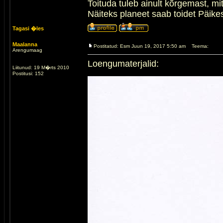
Toituda tuleb ainult kõrgemast, m
Näiteks planeet saab toidet Päikese
Tagasi �les
Maalanna
Postitatud: Esm Juun 19, 2017 5:50 am
Teema:
Arengumaag
Loengumaterjalid:
Liitunud: 19 M�rts 2010
Postitusi: 152