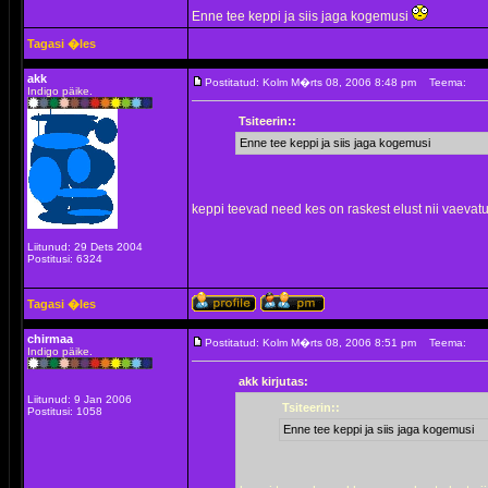
Enne tee keppi ja siis jaga kogemusi
Tagasi �les
akk
Postitatud: Kolm M�rts 08, 2006 8:48 pm
Teema:
Indigo päike.
Tsiteerin::
Enne tee keppi ja siis jaga kogemusi
keppi teevad need kes on raskest elust nii vaevat
Liitunud: 29 Dets 2004
Postitusi: 6324
Tagasi �les
chirmaa
Postitatud: Kolm M�rts 08, 2006 8:51 pm
Teema:
Indigo päike.
akk kirjutas:
Liitunud: 9 Jan 2006
Tsiteerin::
Postitusi: 1058
Enne tee keppi ja siis jaga kogemusi