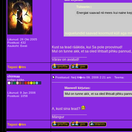
Tsiteerin::
Energiat saavad nii mees kui naine kep
suguelundid saavad koormust küll aga mi
Liitunud: 26 Okt 2005
Postitusi: 432
Asukoht: Eesti
Kust sa tead rääkida, kui Sa pole proovinud!
Mul on tunne akk, et sa oled lihtsalt pihku pannud, s
_________________
Värav on avatud!
Tagasi �les
chirmaa
Postitatud: Nelj M�rts 09, 2006 2:21 am
Teema:
Indigo päike.
Maxwell kirjutas:
Liitunud: 9 Jan 2006
Mul on tunne akk, et sa oled lihtsalt pihku pannud
Postitusi: 1058
A, kust sina tead?
_________________
Mängur
Tagasi �les