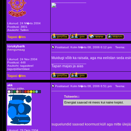
_________________
Liitunud: 24 M�rts 2004
Postitusi: 3801
Asukoht: Tallinn
Tagasi �les
torukybarik
Postitatud: Kolm M�rts 08, 2006 6:12 pm
Teema:
Arengumaag
Muidugi võib ka raisata, aga ma eelistan seda esi
Liitunud: 24 Nov 2004
_________________
Postitusi: 446
Asukoht: tagasiteel
Tapan majas ja aias
tagurpidiantslast
Tagasi �les
akk
Postitatud: Kolm M�rts 08, 2006 6:51 pm
Teema:
Indigo päike.
Tsiteerin::
Energiat saavad nii mees kui naine kepist.
suguelundid saavad koormust küll aga mitte ülej
Liitunud: 29 Dets 2004