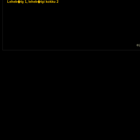
Lehek�lg
1
, lehek�lgi kokku
2
© 