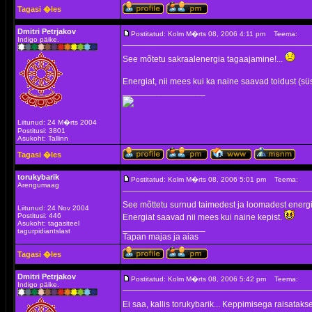
Tagasi �les
Dmitri Petrjakov
Postitatud: Kolm M�rts 08, 2006 4:11 pm
Teema:
Indigo päike.
See mõtetu sakraalenergia tagaajamine!...
Energiat, nii mees kui ka naine saavad toidust (süs
_________________
Liitunud: 24 M�rts 2004
Postitusi: 3801
Asukoht: Tallinn
Tagasi �les
torukybarik
Postitatud: Kolm M�rts 08, 2006 5:01 pm
Teema:
Arengumaag
See mõttetu surnud taimedest ja loomadest energi
Liitunud: 24 Nov 2004
Postitusi: 446
Energiat saavad nii mees kui naine kepist.
Asukoht: tagasiteel
_________________
tagurpidiantslast
Tapan majas ja aias
Tagasi �les
Dmitri Petrjakov
Postitatud: Kolm M�rts 08, 2006 5:42 pm
Teema:
Indigo päike.
Ei saa, kallis torukybarik... Keppimisega raisataks