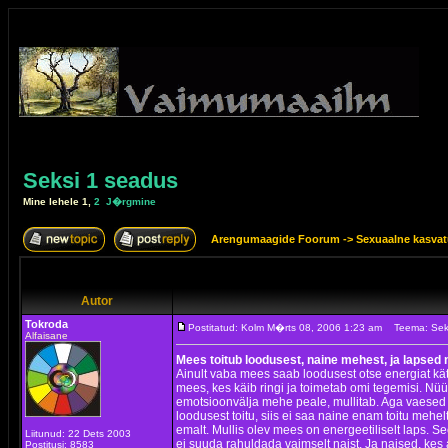
Seksi 1 seadus
Mine lehele
1
,
2
J�rgmine
Arengumaagide Foorum
->
Sexuaalne kasva
Autor
Tokroda
Postitatud: Kolm M�rts 08, 2006 1:23 am
Teema: Sek
Alfaisane
Mees toitub loodusest, naine mehest, ja lapsed 
Ainult vaba mees saab loodusest otse energiat kät
mees, kes käib ringi ja toimetab omi tegemisi. Nü
emotsioonvälja mehe peale, mullitab. Aga vaesed 
loodusest toitu, siis ei saa naine enam toitu mehe
emalt. Mullis olev mees on energeetiliselt laps.
Liitunud: 22 Dets 2003
ei suuda rahuldada vaimselt naist. Ja naised, kes a
Postitusi: 8583