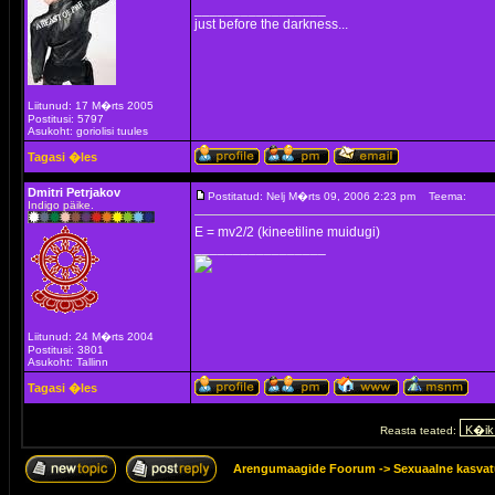
_________________
just before the darkness...
Liitunud: 17 M�rts 2005
Postitusi: 5797
Asukoht: goriolisi tuules
Tagasi �les
Dmitri Petrjakov
Postitatud: Nelj M�rts 09, 2006 2:23 pm
Teema:
Indigo päike.
E = mv2/2 (kineetiline muidugi)
_________________
Liitunud: 24 M�rts 2004
Postitusi: 3801
Asukoht: Tallinn
Tagasi �les
Reasta teated:
Arengumaagide Foorum
->
Sexuaalne kasva