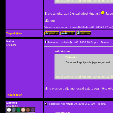
keppi teevad need kes on raskest elust ni
Ei ole ainuke, aga üks paljudest kindlasti
Ja pol
_________________
Mängur
Viimati muutis seda chirmaa (Nelj M�rts 09, 2006 1:42 a
Tagasi �les
Naine
Postitatud: Kolm M�rts 08, 2006 10:04 pm
Teema:
K�laline
akk kirjutas:
Tsiteerin::
Enne tee keppi ja siis jaga kogemusi
keppi teevad need kes on raskest elust ni
Minu elus on palju mõnusaid asju... aga mõnu ei
Tagasi �les
Maxwell
Postitatud: Nelj M�rts 09, 2006 2:17 am
Teema:
Lilla päike
akk kirjutas: