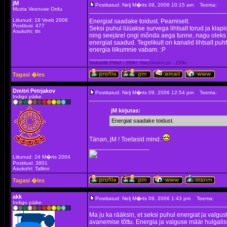
jM
Postitatud: Nelj M�rts 09, 2006 10:15 am
Teema:
Musta Veenuse Ordu
Liitunud: 19 Veeb 2006
Energiat saadake toidust. Peamiselt.
Postitusi: 477
Seksi puhul lüüakse survega lihtsalt torud ja klap
Asukoht: tln
ning seejärel ongi mõnda aega tunne, nagu oleks 
energiat saadud. Tegelikult on kanalid lihtsalt pu
energia liikumnie vabam. :P
_________________
Saatanlik Piibel - 100kr. Necronomicon - 100kr.
Tagasi �les
Dmitri Petrjakov
Postitatud: Nelj M�rts 09, 2006 12:54 pm
Teema:
Indigo päike.
jM kirjutas:
Energiat saadake toidust.
Tänan, jM ! Toetasid mind.
_________________
Liitunud: 24 M�rts 2004
Postitusi: 3801
Asukoht: Tallinn
Tagasi �les
akk
Postitatud: Nelj M�rts 09, 2006 1:43 pm
Teema:
Indigo päike.
Ma ju ka rääksin, et seksi puhul energiat ja valgu
avanemise tõttu. Energia ja valguse määr hulgalis