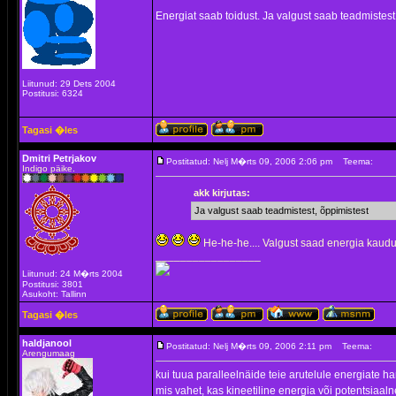
Energiat saab toidust. Ja valgust saab teadmistest
Liitunud: 29 Dets 2004
Postitusi: 6324
Tagasi �les
Dmitri Petrjakov
Postitatud: Nelj M�rts 09, 2006 2:06 pm
Teema:
Indigo päike.
akk kirjutas:
Ja valgust saab teadmistest, õppimistest
He-he-he.... Valgust saad energia kaudu 
_________________
Liitunud: 24 M�rts 2004
Postitusi: 3801
Asukoht: Tallinn
Tagasi �les
haldjanool
Postitatud: Nelj M�rts 09, 2006 2:11 pm
Teema:
Arengumaag
kui tuua paralleelnäide teie arutelule energiate ha
mis vahet, kas kineetiline energia või potentsiaaln