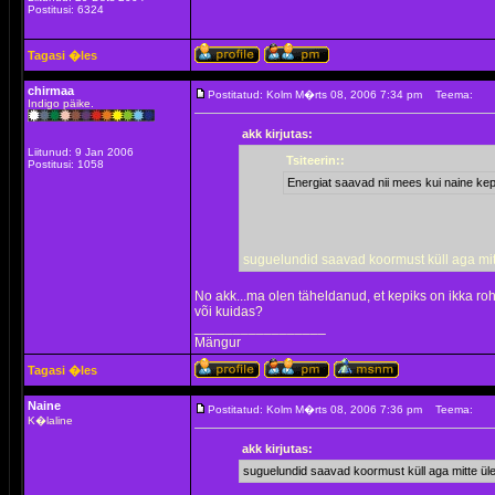
Postitusi: 6324
Tagasi �les
chirmaa
Postitatud: Kolm M�rts 08, 2006 7:34 pm
Teema:
Indigo päike.
akk kirjutas:
Liitunud: 9 Jan 2006
Tsiteerin::
Postitusi: 1058
Energiat saavad nii mees kui naine kep
suguelundid saavad koormust küll aga mi
No akk...ma olen täheldanud, et kepiks on ikka r
või kuidas?
_________________
Mängur
Tagasi �les
Naine
Postitatud: Kolm M�rts 08, 2006 7:36 pm
Teema:
K�laline
akk kirjutas:
suguelundid saavad koormust küll aga mitte ül