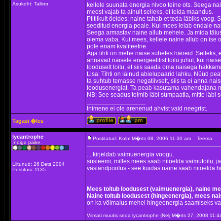
Asukoht: Tallinn
kellele suunata energia nivoo teine ots. Seega n
meest vajab ta ainult selleks, et leida maandus.
Piltlikult öeldes: naine tahab et teda läbiks voog. 
seeditud energia peale. Kui mees leiab endale nai
Seega armastav naine allub mehele. Ja mida täiusl
olema vaba. Kui mees, kellele naine allub on ise o
pole enam kvaliteetne.
Aga tihti on mehe naise suhetes häireid. Selleks,
annavad naisele energeetilist toitu juhul, kui na
looduselt toitu, et siis saada oma naisega hakkam
Lisa: Tihti on läinud abielupaarid lahku. Nüüd pea
ta suhtub temasse negatiivselt, siis ta ei anna na
loodusenergiat. Ta peab kasutama vahendajana na
NB: See seadus toimib läbi sümpaatia, mitte läbi s
_________________
Inimene ei ole arenenud ahvist vaid neegrist.
Tagasi �les
lycantrophe
Postitatud: Kolm M�rts 08, 2006 11:30 am
Teema:
Indigo päike.
... kirjeldab vaimuenergia voogu.
süsteemi, milles mees saab niiöelda vaimutoitu, j
Liitunud: 26 Dets 2004
vastandpoolus - see kuidas naine saab niiöelda hi
Postitusi: 1135
Mees toitub loodusest (vaimuenergia), naine m
Naine toitub loodusest (hingeenergia), mees nai
on ka võimalus mehel hingeenergia saamiseks vah
Viimati muutis seda lycantrophe (Nelj M�rts 27, 2008 11