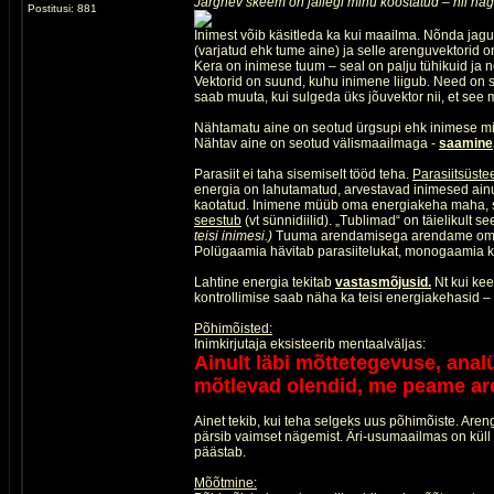
Järgnev skeem on jällegi minu koostatud – nii nagu 
Postitusi: 881
Inimest võib käsitleda ka kui maailma. Nõnda jag
(varjatud ehk tume aine) ja selle arenguvektorid o
Kera on inimese tuum – seal on palju tühikuid ja
Vektorid on suund, kuhu inimene liigub. Need on 
saab muuta, kui sulgeda üks jõuvektor nii, et see
Nähtamatu aine on seotud ürgsupi ehk inimese m
Nähtav aine on seotud välismaailmaga -
saamine,
Parasiit ei taha sisemiselt tööd teha.
Parasiitsüste
energia on lahutamatud, arvestavad inimesed ain
kaotatud. Inimene müüb oma energiakeha maha, s
seestub
(vt sünnidiilid). „Tublimad“ on täielikult s
teisi inimesi.)
Tuuma arendamisega arendame oma e
Polügaamia hävitab parasiitelukat, monogaamia k
Lahtine energia tekitab
vastasmõjusid.
Nt kui kee
kontrollimise saab näha ka teisi energiakehasid –
Põhimõisted:
Inimkirjutaja eksisteerib mentaalväljas:
Ainult läbi mõttetegevuse, anal
mõtlevad olendid, me peame a
Ainet tekib, kui teha selgeks uus põhimõiste. Are
pärsib vaimset nägemist. Äri-usumaailmas on küll 
päästab.
Mõõtmine: