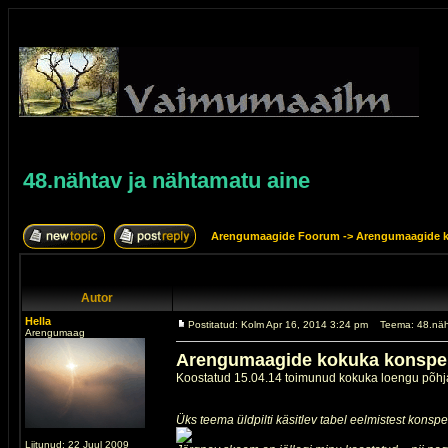
48.nähtav ja nähtamatu aine
Arengumaagide Foorum
->
Arengumaagide k
Autor
Hella
Postitatud: Kolm Apr 16, 2014 3:24 pm
Teema: 48.näh
Arengumaag
Arengumaagide kokuka konspe
Koostatud 15.04.14 toimunud kokuka loengu põhj
Üks teema üldpilti käsitlev tabel eelmistest konspe
Liitunud: 22 Juul 2009