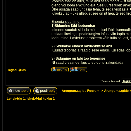
Põhimõisted on alus, mille abil saab mõõta – st
olend või loom ehk tundleja. Seejuures tuleb arvest
Ühe asjaga saab üht asja teha, teisega teist asja.
Krooksujad - üks ütleb, et see on nt hea, teised k
Energia sidumine:
1)
Sidumine läbi loobumise
Inimene suudab siduda mõtlemisel läbi sisemaail
reklaamilaviin jm pealetungiva info laviin topib m
loobumine. Lastetuse probleem võib tulla sellest, e
2)
Sidumise endast läbilaskmise abil
Kuulad teooriat ja räägid selle edasi. Kui edasi õp
3)
Sidumine on läbi töö tegemise
Nt saad ülesande, kus tuleb õpitut rakendada.
Tagasi �les
Reasta teated:
Arengumaagide Foorum
->
Arengumaagide k
Lehek�lg
1
, lehek�lgi kokku
1