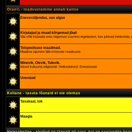
Oran¾ - teadvustamine annab kaitse
Eneseväljendus, uus algus
Kirjutajad ja muud kõrgemad jõud
Siia võib kirjutada oma nägemusi suurtest tegelastest, kes juhivad inimkonda, p
Teispoolsuse maailmad.
Maailma tajumine läbi erinevate reaalsuste.
Minevik, Olevik, Tulevik.
Iidsed kultuurid,religioonid. Hetkeolukord. Ennustused.
Unenäod
Kollane - tasuta lõunaid ei ole olemas
Tasakaal, toit
Maagia
Heleroheline - elujõud on täpselt nii suur, kui on vastandite haa