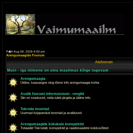
P�h Aug 09, 2026 6:00 pm
Arengumaagide Foorum
Alafoorum
Must - iga inimene on oma maailmas kõige tugevam
Arengumaagia
Üldine, kaasaegne ning tõene info arengumaagia kohta
Avalik foorumi informatsioon - reeglid
Siin on seadused, mida tuleb järgida ja üldine info.
Tokroda teooriad
Uuemad kirjapandud teooriad ja avaldused
Arengumaagide kokukate konspektid
Tsitaadid Tokrodalt, konspektid ja raadiosaadete kokkuvõtted