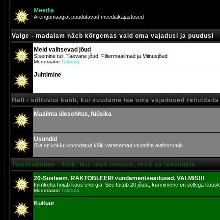
Meedia
Arengumaagiat puudutavad meediakajastused
Valge - madalam näeb kõrgemas vaid oma vajadusi ja puudusi
Meid valitsevad jõud
Sisemine tuli, Taevane jõud, Filtermaailmad ja Miinusjõud
Moderaator
Tokroda
Juhtimine
Hall - sõltuvus kaob, kui suudame ise oma vajadused rahuldada
Maailma ülesehitus, füüsika
Usundid
Siia on kokku koondatud kõik varasemad usundite alafoorumid
Tumeroheline - kõik, mis teed teistele, teed ka iseendale
20-Süsteem. RAKTOBLEERI vundamentseadused. VALMIS!!!
Inimkeha hoiab koos energia. See toitub 20 jõust, kui inimene on sellega koosk
Moderaator
Tokroda
Kultuur