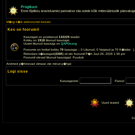
Prügikast
Enne lõplikku äraviskamist pannakse siia ootele kõik mitteväärtuslik päevakaj
M�rgi k�ik alafoorumid loetuks
Kes on foorumil
Kasutajad on postitanud
132225
teadet
Kokku on
1918
liitunud kasutajat
Uusim liitunud kasutaja on
QAPDeang
Foorumis on hetkel kokku
70
kasutajat :: 0 Liitunud, 0 Varjatud ja 70 K�lalist [
Rekordarv k�lastajaid(
2285
) oli siin foorumil P�h Juul 26, 2026 1:36 pm
Foorumil olevad liitunud kasutajad: Puudub
Andmed p�hinevad viimase viie minuti p�hjal
Logi sisse
Kasutajanimi:
Parool:
Uued teated
© 