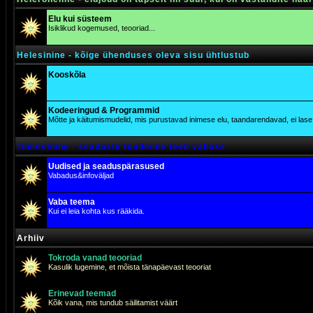
Elu kui süsteem
Isiklikud kogemused, teooriad...
Helesinine - kõige ühenduses oleva sisu ühtlustub
Kooskõla
Kodeeringud & Programmid
Mõtte ja käitumismudelid, mis purustavad inimese elu, taandarendavad, ei lase j
Tumesinine - seaduste tundmine teeb vabaks
Uudised ja seaduspärasused
Vabadus&infoväljad
Vaba teema
Kui ei leia kohta kus rääkida.
Arhiiv
Tokroda vanad teooriad
Kasulik lugemine, et mõista tänapäevast teooriat
Erinevad teemad
Kõik vana, mis tundub säilitamist väärt