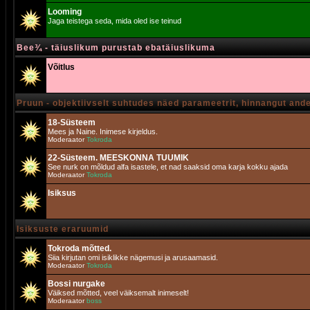
Looming
Jaga teistega seda, mida oled ise teinud
Bee¾ - täiuslikum purustab ebatäiuslikuma
Võitlus
Pruun - objektiivselt suhtudes näed parameetrit, hinnangut and
18-Süsteem
Mees ja Naine. Inimese kirjeldus.
Moderaator
Tokroda
22-Süsteem. MEESKONNA TUUMIK
See nurk on mõldud alfa isastele, et nad saaksid oma karja kokku ajada
Moderaator
Tokroda
Isiksus
Isiksuste eraruumid
Tokroda mõtted.
Siia kirjutan omi isiklikke nägemusi ja arusaamasid.
Moderaator
Tokroda
Bossi nurgake
Väiksed mõtted, veel väiksemalt inimeselt!
Moderaator
boss