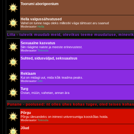
Toorumi aborigeenium
Hella valgussähvatused
Vahel on tunne nagu oleks millestki väga tähtsast aru saanud
Moderaator
Hella
Lilla - tulevik muudab meid, olevikus teeme muudatuse, minevik 
Sexuaalne kasvatus
Siin räägime naiste ja meeste erinevustest.
Moderaator
Tokroda
Suhted, sidusväljad, seksuaalsus
Reklaam
Kui on midagi uut, mida kõik teadma peaks.
Moderaator
Urki
Turg
Ostan, müün, vahetan, annan ära
Punane - poolused: nt olles ühes kohas tugev, oled teises koha
Põrgu
Põrgu ülesandeks on inimest universumiga kooskõlas hoida.
Moderaator
Tokroda
Jõud